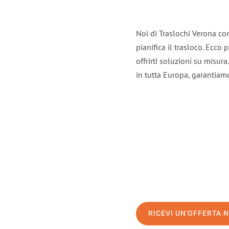
Noi di Traslochi Verona co
pianifica il trasloco. Ecco
offrirti soluzioni su misura
in tutta Europa, garantiamo 
RICEVI UN'OFFERTA 