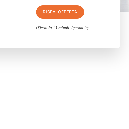
RICEVI OFFERTA
Offerta
in 15 minuti
(garantita).