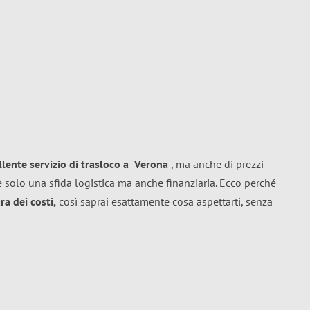
llente
servizio di trasloco
a
Verona
, ma anche di prezzi
 solo una sfida logistica ma anche finanziaria. Ecco perché
a dei costi,
così saprai esattamente cosa aspettarti, senza