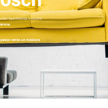
bosch
cile! Sperimenta il nostro
 Verona
.
o passo verso un trasloco