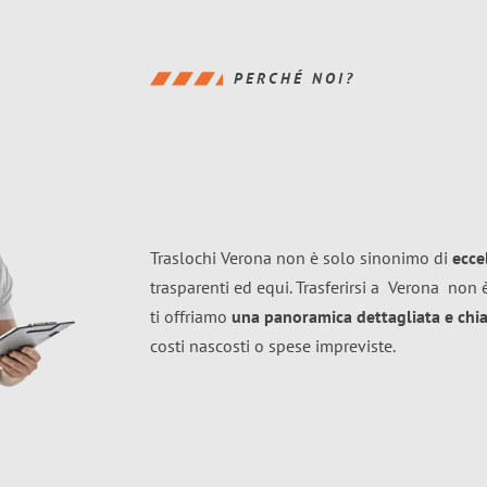
PERCHÉ NOI?
Traslochi Verona non è solo sinonimo di
ecce
trasparenti ed equi. Trasferirsi a
Verona
non è
ti offriamo
una panoramica dettagliata e chiar
costi nascosti o spese impreviste.