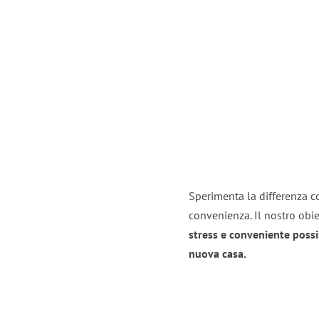
Sperimenta la differenza co
convenienza. Il nostro obie
stress e conveniente possi
nuova casa.