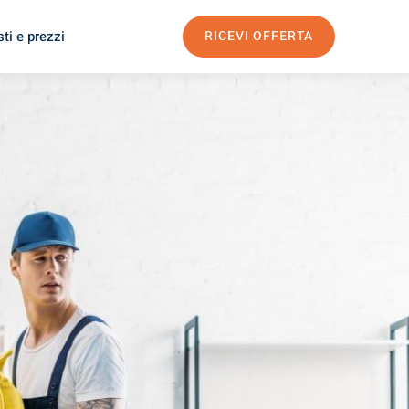
ti e prezzi
RICEVI OFFERTA