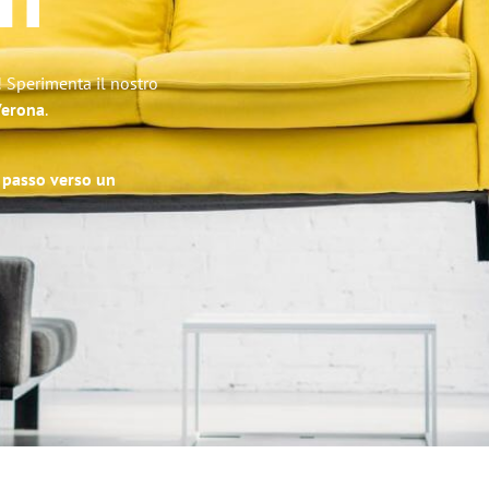
m
! Sperimenta il nostro
 Verona
.
o passo verso un