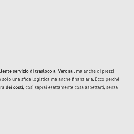
llente
servizio di trasloco
a
Verona
, ma anche di prezzi
 solo una sfida logistica ma anche finanziaria. Ecco perché
a dei costi,
così saprai esattamente cosa aspettarti, senza