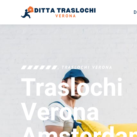
D
TRASLOCHI VERONA
Traslochi
Verona