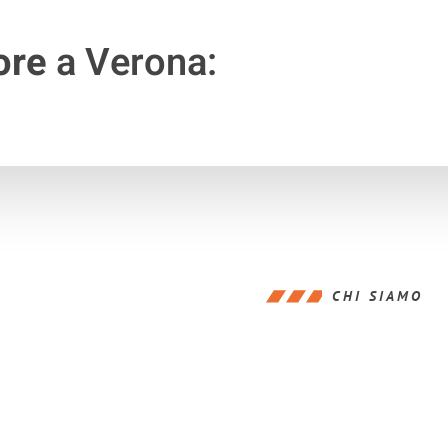
ore
a Verona:
CHI SIAMO