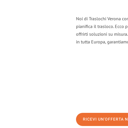
Noi di Traslochi Verona co
pianifica il trasloco. Ecco
offrirti soluzioni su misura
in tutta Europa, garantiamo 
RICEVI UN'OFFERTA 