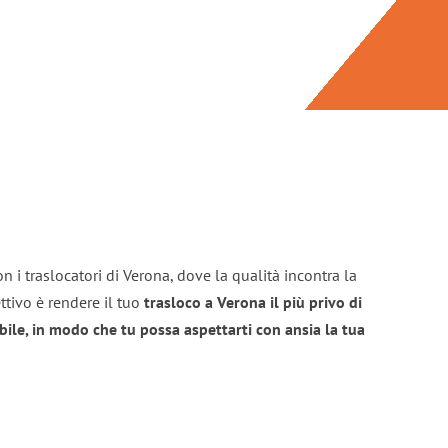
n i traslocatori di Verona, dove la qualità incontra la
ttivo è rendere il tuo
trasloco a Verona il più privo di
bile, in modo che tu possa aspettarti con ansia la tua