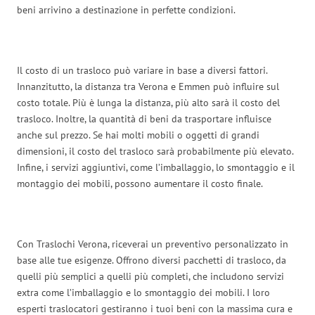
beni arrivino a destinazione in perfette condizioni.
Il costo di un trasloco può variare in base a diversi fattori.
Innanzitutto, la distanza tra Verona e Emmen può influire sul
costo totale. Più è lunga la distanza, più alto sarà il costo del
trasloco. Inoltre, la quantità di beni da trasportare influisce
anche sul prezzo. Se hai molti mobili o oggetti di grandi
dimensioni, il costo del trasloco sarà probabilmente più elevato.
Infine, i servizi aggiuntivi, come l’imballaggio, lo smontaggio e il
montaggio dei mobili, possono aumentare il costo finale.
Con Traslochi Verona, riceverai un preventivo personalizzato in
base alle tue esigenze. Offrono diversi pacchetti di trasloco, da
quelli più semplici a quelli più completi, che includono servizi
extra come l’imballaggio e lo smontaggio dei mobili. I loro
esperti traslocatori gestiranno i tuoi beni con la massima cura e