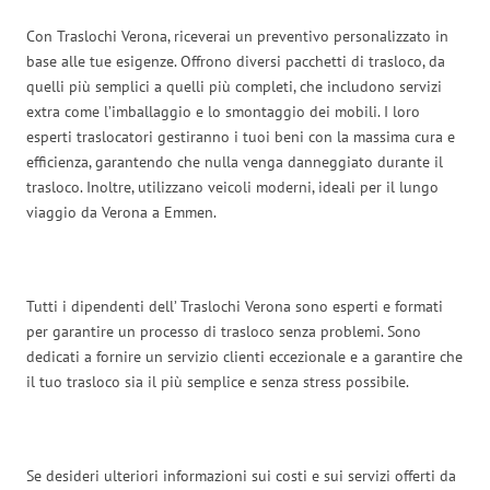
Con Traslochi Verona, riceverai un preventivo personalizzato in
base alle tue esigenze. Offrono diversi pacchetti di trasloco, da
quelli più semplici a quelli più completi, che includono servizi
extra come l’imballaggio e lo smontaggio dei mobili. I loro
esperti traslocatori gestiranno i tuoi beni con la massima cura e
efficienza, garantendo che nulla venga danneggiato durante il
trasloco. Inoltre, utilizzano veicoli moderni, ideali per il lungo
viaggio da Verona a Emmen.
Tutti i dipendenti dell’ Traslochi Verona sono esperti e formati
per garantire un processo di trasloco senza problemi. Sono
dedicati a fornire un servizio clienti eccezionale e a garantire che
il tuo trasloco sia il più semplice e senza stress possibile.
Se desideri ulteriori informazioni sui costi e sui servizi offerti da