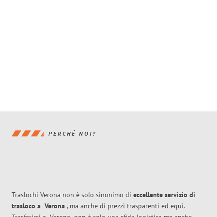
PERCHÉ NOI?
Traslochi Verona non è solo sinonimo di
eccellente
servizio di
trasloco
a
Verona
, ma anche di prezzi trasparenti ed equi.