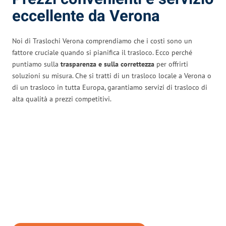
eccellente da Verona
Noi di Traslochi Verona comprendiamo che i costi sono un
fattore cruciale quando si pianifica il trasloco. Ecco perché
puntiamo sulla
trasparenza e sulla correttezza
per offrirti
soluzioni su misura. Che si tratti di un trasloco locale a Verona o
di un trasloco in tutta Europa, garantiamo servizi di trasloco di
alta qualità a prezzi competitivi.