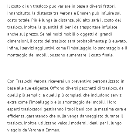
Il costo di un trasloco può variare in base a diversi fattori.
Innanzitutto, la distanza tra Verona e Emmen può influire sul
costo totale. Più è lunga la distanza, più alto sarà il costo del
trasloco. Inoltre, la quantità di beni da trasportare influisce
anche sul prezzo. Se hai molti mobili o oggetti di grandi
dimensioni, il costo del trasloco sarà probabilmente più elevato.
Infine, i servizi aggiuntivi, come l’imballaggio, lo smontaggio e il
montaggio dei mobili, possono aumentare il costo finale.
Con Traslochi Verona, riceverai un preventivo personalizzato in
base alle tue esigenze. Offrono diversi pacchetti di trasloco, da
quelli più semplici a quelli più completi, che includono servizi
extra come l’imballaggio e lo smontaggio dei mobili. I loro
esperti traslocatori gestiranno i tuoi beni con la massima cura e
efficienza, garantendo che nulla venga danneggiato durante il
trasloco. Inoltre, utilizzano veicoli moderni, ideali per il lungo
viaggio da Verona a Emmen.