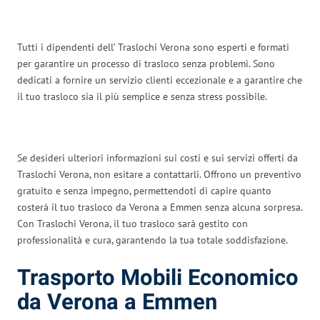
Tutti i dipendenti dell’ Traslochi Verona sono esperti e formati
per garantire un processo di trasloco senza problemi. Sono
dedicati a fornire un servizio clienti eccezionale e a garantire che
il tuo trasloco sia il più semplice e senza stress possibile.
Se desideri ulteriori informazioni sui costi e sui servizi offerti da
Traslochi Verona, non esitare a contattarli. Offrono un preventivo
gratuito e senza impegno, permettendoti di capire quanto
costerà il tuo trasloco da Verona a Emmen senza alcuna sorpresa.
Con Traslochi Verona, il tuo trasloco sarà gestito con
professionalità e cura, garantendo la tua totale soddisfazione.
Trasporto Mobili Economico
da Verona a Emmen