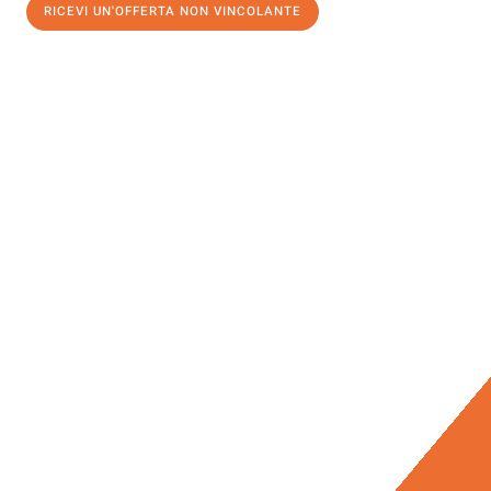
RICEVI UN'OFFERTA NON VINCOLANTE