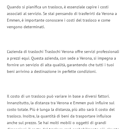
Quando si pianifica un trasloco, è essenziale capire i costi
associati al servizio. Se stai pensando di trasferirti da Verona a
Emmen, è importante conoscere i costi del trasloco e come
vengono determinati.
L’azienda di traslochi Traslochi Verona offre servizi professionali
a prezzi equi. Questa azienda, con sede a Verona, si impegna a
fornire un servizio di alta qualità, garantendo che tutti i tuoi
beni arrivino a destinazione in perfette condizioni.
Il costo di un trasloco può variare in base a diversi fattori.
Innanzitutto, la distanza tra Verona e Emmen può influire sul
costo totale. Più è lunga la distanza, più alto sarà il costo del
trasloco. Inoltre, la quantità di beni da trasportare influisce
anche sul prezzo. Se hai molti mobili o oggetti di grandi