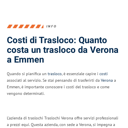
INFO
Costi di Trasloco: Quanto
costa un trasloco da Verona
a Emmen
Quando si pianifica un
trasloco
, è essenziale capire i
costi
associati al servizio. Se stai pensando di trasferirti da
Verona
a
Emmen, è importante conoscere i costi del trasloco e come
vengono determinati.
L’azienda di traslochi Traslochi Verona offre servizi professionali
a prezzi equi. Questa azienda, con sede a Verona, si impegna a