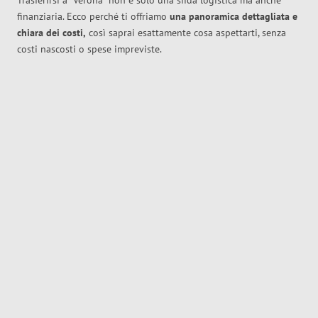
Trasferirsi a
Verona
non è solo una sfida logistica ma anche
finanziaria. Ecco perché ti offriamo
una panoramica dettagliata e
chiara dei costi,
così saprai esattamente cosa aspettarti, senza
costi nascosti o spese impreviste.