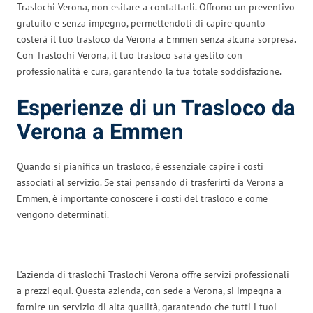
Traslochi Verona, non esitare a contattarli. Offrono un preventivo
gratuito e senza impegno, permettendoti di capire quanto
costerà il tuo trasloco da Verona a Emmen senza alcuna sorpresa.
Con Traslochi Verona, il tuo trasloco sarà gestito con
professionalità e cura, garantendo la tua totale soddisfazione.
Esperienze di un Trasloco da
Verona a Emmen
Quando si pianifica un trasloco, è essenziale capire i costi
associati al servizio. Se stai pensando di trasferirti da Verona a
Emmen, è importante conoscere i costi del trasloco e come
vengono determinati.
L’azienda di traslochi Traslochi Verona offre servizi professionali
a prezzi equi. Questa azienda, con sede a Verona, si impegna a
fornire un servizio di alta qualità, garantendo che tutti i tuoi