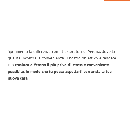
Sperimenta la differenza con i traslocatori di Verona, dove la
qualità incontra la convenienza. Il nostro obiettivo è rendere il
tuo
trasloco a Verona il più privo di stress e conveniente
possibile, in modo che tu possa aspettarti con ansia la tua
nuova casa.