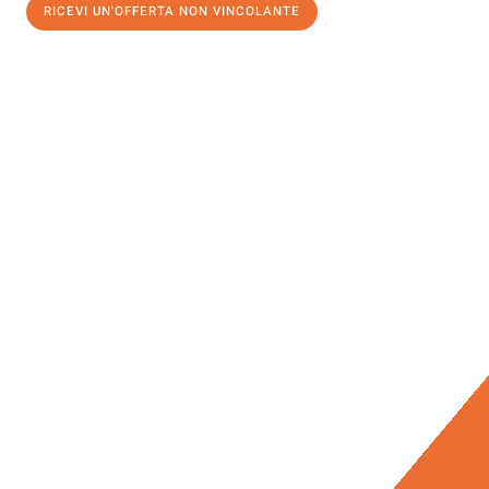
RICEVI UN'OFFERTA NON VINCOLANTE