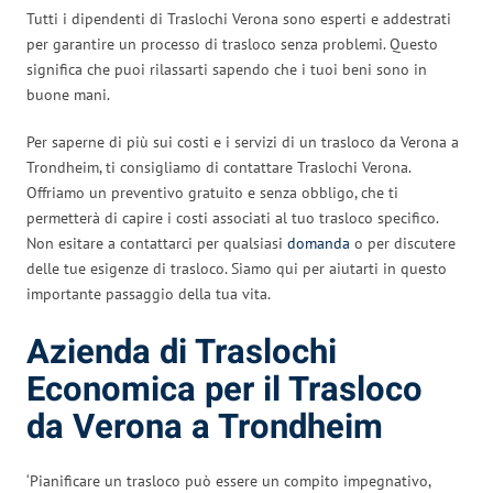
Tutti i dipendenti di Traslochi Verona sono esperti e addestrati
per garantire un processo di trasloco senza problemi. Questo
significa che puoi rilassarti sapendo che i tuoi beni sono in
buone mani.
Per saperne di più sui costi e i servizi di un trasloco da Verona a
Trondheim, ti consigliamo di contattare Traslochi Verona.
Offriamo un preventivo gratuito e senza obbligo, che ti
permetterà di capire i costi associati al tuo trasloco specifico.
Non esitare a contattarci per qualsiasi
domanda
o per discutere
delle tue esigenze di trasloco. Siamo qui per aiutarti in questo
importante passaggio della tua vita.
Azienda di Traslochi
Economica per il Trasloco
da Verona a Trondheim
‘Pianificare un trasloco può essere un compito impegnativo,