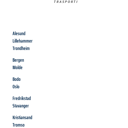
TRASPORTI​
Alesund
Lillehammer
Trondheim
Bergen
Molde
Bodo
Oslo
Fredrikstad
Stavanger
Kristiansand
Tromso