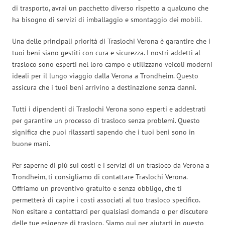
di trasporto, avrai un pacchetto diverso rispetto a qualcuno che
ha bisogno di servizi di imballaggio e smontaggio dei mobili.
Una delle principali priorità di Traslochi Verona è garantire che i
tuoi beni siano gestiti con cura e sicurezza. I nostri addetti al
trasloco sono esperti nel loro campo e utilizzano veicoli moderni
ideali per il lungo viaggio dalla Verona a Trondheim. Questo
assicura che i tuoi beni arrivino a destinazione senza danni.
Tutti i dipendenti di Traslochi Verona sono esperti e addestrati
per garantire un processo di trasloco senza problemi. Questo
significa che puoi rilassarti sapendo che i tuoi beni sono in
buone mani.
Per saperne di più sui costi e i servizi di un trasloco da Verona a
Trondheim, ti consigliamo di contattare Traslochi Verona.
Offriamo un preventivo gratuito e senza obbligo, che ti
permetterà di capire i costi associati al tuo trasloco specifico.
Non esitare a contattarci per qualsiasi domanda o per discutere
delle tue esigenze di trasloco. Siamo qui per aiutarti in questo