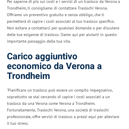
Per saperne di più sui costi e i servizi di un trasloco da Verona a
Trondheim, ti consigliamo di contattare Traslochi Verona.
Offriamo un preventivo gratuito e senza obbligo, che ti
permetterà di capire i costi associati al tuo trasloco specifico.
Non esitare a contattarci per qualsiasi domanda o per discutere
delle tue esigenze di trasloco. Siamo qui per aiutarti in questo
importante passaggio della tua vita.
Carico aggiuntivo
economico da Verona a
Trondheim
‘Pianificare un trasloco può essere un compito impegnativo,
soprattutto se stai cercando di capire i costi associati a un
trasloco da una Verona come Verona a Trondheim.
Fortunatamente, Traslochi Verona, una società di traslochi
professionale, offre servizi di trasloco a prezzi equi per alleviare
il tuo stress.