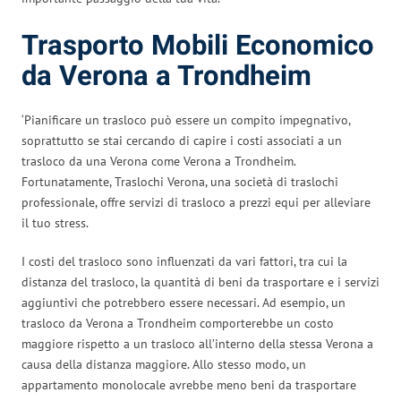
Trasporto Mobili Economico
da Verona a Trondheim
‘Pianificare un trasloco può essere un compito impegnativo,
soprattutto se stai cercando di capire i costi associati a un
trasloco da una Verona come Verona a Trondheim.
Fortunatamente, Traslochi Verona, una società di traslochi
professionale, offre servizi di trasloco a prezzi equi per alleviare
il tuo stress.
I costi del trasloco sono influenzati da vari fattori, tra cui la
distanza del trasloco, la quantità di beni da trasportare e i servizi
aggiuntivi che potrebbero essere necessari. Ad esempio, un
trasloco da Verona a Trondheim comporterebbe un costo
maggiore rispetto a un trasloco all’interno della stessa Verona a
causa della distanza maggiore. Allo stesso modo, un
appartamento monolocale avrebbe meno beni da trasportare