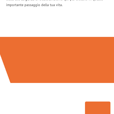
importante passaggio della tua vita.
Traslochi Verona in numeri: