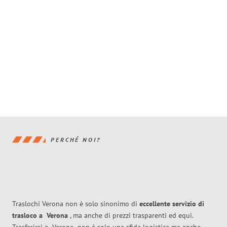
PERCHÉ NOI?
Traslochi Verona non è solo sinonimo di
eccellente
servizio di
trasloco
a
Verona
, ma anche di prezzi trasparenti ed equi.