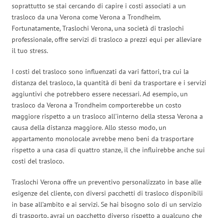
soprattutto se stai cercando di capire i costi associati a un
trasloco da una Verona come Verona a Trondheim.
Fortunatamente, Traslochi Verona, una società di traslochi
professionale, offre servizi di trasloco a prezzi equi per alleviare
il tuo stress.
I costi del trasloco sono influenzati da vari fattori, tra cui la
distanza del trasloco, la quantità di beni da trasportare e i servizi
aggiuntivi che potrebbero essere necessari. Ad esempio, un
trasloco da Verona a Trondheim comporterebbe un costo
maggiore rispetto a un trasloco all’interno della stessa Verona a
causa della distanza maggiore. Allo stesso modo, un
appartamento monolocale avrebbe meno beni da trasportare
rispetto a una casa di quattro stanze, il che influirebbe anche sui
costi del trasloco.
Traslochi Verona offre un preventivo personalizzato in base alle
esigenze del cliente, con diversi pacchetti di trasloco disponibili
in base all’ambito e ai servizi. Se hai bisogno solo di un servizio
di trasporto, avrai un pacchetto diverso rispetto a qualcuno che