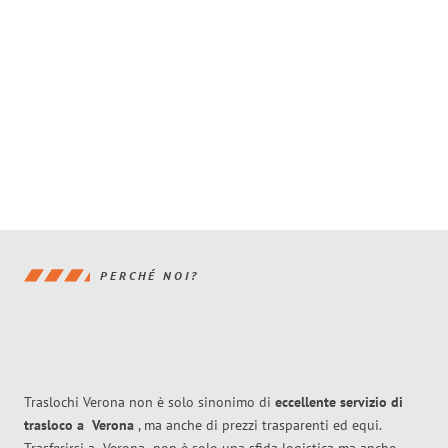
PERCHÉ NOI?
Traslochi Verona non è solo sinonimo di
eccellente
servizio di
trasloco
a
Verona
, ma anche di prezzi trasparenti ed equi.