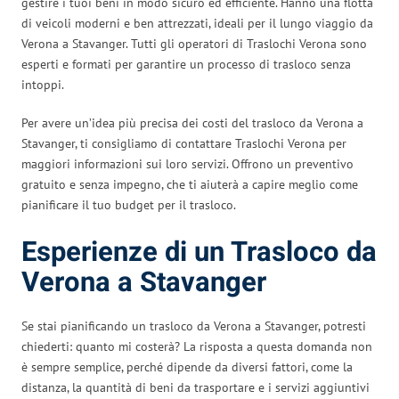
gestire i tuoi beni in modo sicuro ed efficiente. Hanno una flotta
di veicoli moderni e ben attrezzati, ideali per il lungo viaggio da
Verona a Stavanger. Tutti gli operatori di Traslochi Verona sono
esperti e formati per garantire un processo di trasloco senza
intoppi.
Per avere un’idea più precisa dei costi del trasloco da Verona a
Stavanger, ti consigliamo di contattare Traslochi Verona per
maggiori informazioni sui loro servizi. Offrono un preventivo
gratuito e senza impegno, che ti aiuterà a capire meglio come
pianificare il tuo budget per il trasloco.
Esperienze di un Trasloco da
Verona a Stavanger
Se stai pianificando un trasloco da Verona a Stavanger, potresti
chiederti: quanto mi costerà? La risposta a questa domanda non
è sempre semplice, perché dipende da diversi fattori, come la
distanza, la quantità di beni da trasportare e i servizi aggiuntivi