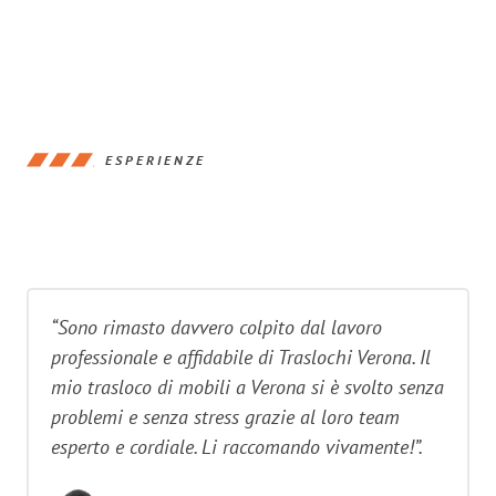
ESPERIENZE
“Sono rimasto davvero colpito dal lavoro
professionale e affidabile di Traslochi Verona. Il
mio trasloco di mobili a Verona si è svolto senza
problemi e senza stress grazie al loro team
esperto e cordiale. Li raccomando vivamente!”.