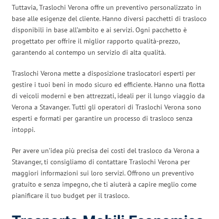
Tuttavia, Traslochi Verona offre un preventivo personalizzato in
base alle esigenze del cliente. Hanno diversi pacchetti di trasloco
disponibili in base all’ambito e ai servizi. Ogni pacchetto è
progettato per offrire il miglior rapporto qualità-prezzo,
garantendo al contempo un servizio di alta qualità.
Traslochi Verona mette a disposizione traslocatori esperti per
gestire i tuoi beni in modo sicuro ed efficiente. Hanno una flotta
di veicoli moderni e ben attrezzati, ideali per il lungo viaggio da
Verona a Stavanger. Tutti gli operatori di Traslochi Verona sono
esperti e formati per garantire un processo di trasloco senza
intoppi.
Per avere un’idea più precisa dei costi del trasloco da Verona a
Stavanger, ti consigliamo di contattare Traslochi Verona per
maggiori informazioni sui loro servizi. Offrono un preventivo
gratuito e senza impegno, che ti aiuterà a capire meglio come
pianificare il tuo budget per il trasloco.