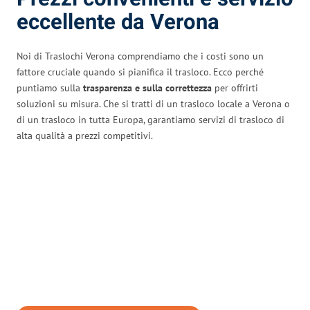
eccellente da Verona
Noi di Traslochi Verona comprendiamo che i costi sono un
fattore cruciale quando si pianifica il trasloco. Ecco perché
puntiamo sulla
trasparenza e sulla correttezza
per offrirti
soluzioni su misura. Che si tratti di un trasloco locale a Verona o
di un trasloco in tutta Europa, garantiamo servizi di trasloco di
alta qualità a prezzi competitivi.