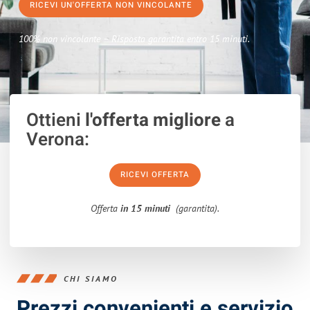
RICEVI UN'OFFERTA NON VINCOLANTE
100% non vincolante – Risposta garantita entro 15 minuti.
Ottieni
l'offerta migliore
a
Verona:
RICEVI OFFERTA
Offerta
in 15 minuti
(garantita).
CHI SIAMO
Prezzi convenienti e servizio