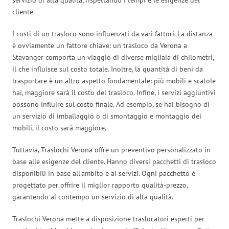
cliente.
I costi di un trasloco sono influenzati da vari fattori. La distanza
è ovviamente un fattore chiave: un trasloco da Verona a
Stavanger comporta un viaggio di diverse migliaia di chilometri,
il che influisce sul costo totale. Inoltre, la quantità di beni da
trasportare è un altro aspetto fondamentale: più mobili e scatole
hai, maggiore sarà il costo del trasloco. Infine, i servizi aggiuntivi
possono influire sul costo finale. Ad esempio, se hai bisogno di
un servizio di imballaggio o di smontaggio e montaggio dei
mobili, il costo sarà maggiore.
Tuttavia, Traslochi Verona offre un preventivo personalizzato in
base alle esigenze del cliente. Hanno diversi pacchetti di trasloco
disponibili in base all’ambito e ai servizi. Ogni pacchetto è
progettato per offrire il miglior rapporto qualità-prezzo,
garantendo al contempo un servizio di alta qualità.
Traslochi Verona mette a disposizione traslocatori esperti per