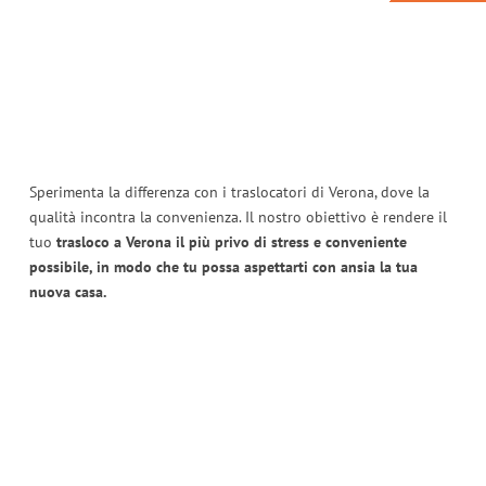
Sperimenta la differenza con i traslocatori di Verona, dove la
qualità incontra la convenienza. Il nostro obiettivo è rendere il
tuo
trasloco a Verona il più privo di stress e conveniente
possibile, in modo che tu possa aspettarti con ansia la tua
nuova casa.