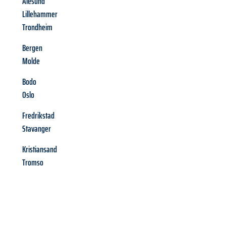
Alesund
Lillehammer
Trondheim
Bergen
Molde
Bodo
Oslo
Fredrikstad
Stavanger
Kristiansand
Tromso