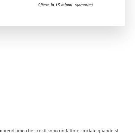
Offerta
in 15 minuti
(garantita).
mprendiamo che i costi sono un fattore cruciale quando si