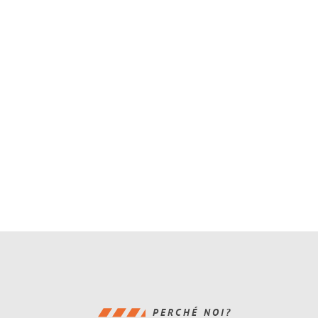
PERCHÉ NOI?