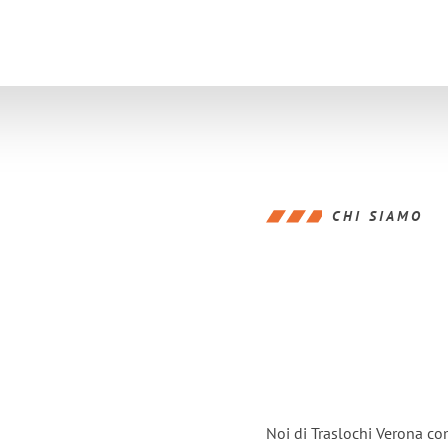
CHI SIAMO
Noi di Traslochi Verona co