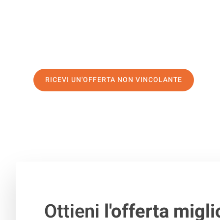
di prima classe
e assicurati i
migliori prezzi in Verona
.
Richiedo ora la tua offerta personalizzata e fai il prim
trasloco senza stress a Bodo
RICEVI UN'OFFERTA NON VINCOLANTE
100% non vincolante – Risposta garantita entro 15 minuti.
Ottieni
l'offerta migli