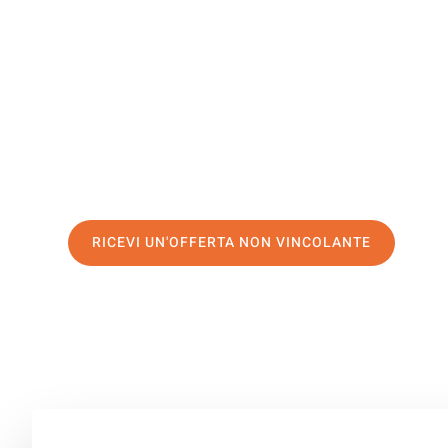
Kristiansa
Il tuo trasloco Verona Kristiansand può essere così faci
servizio di prima classe
e assicurati i
migliori prezzi in
Richiedo ora la tua offerta personalizzata e fai il prim
trasloco senza stress a Kristiansand
RICEVI UN'OFFERTA NON VINCOLANTE
100% non vincolante – Risposta garantita entro 15 minuti.