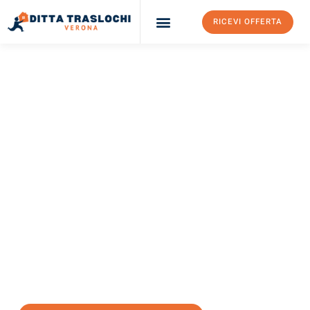
RICEVI OFFERTA
Ditta Traslochi Verona
Servizi Traslochi Verona
Costi e prezzi
TRASLOCHI VERONA
Traslochi Verona
Sitten
Il tuo trasloco Verona Sitten può essere così facile! Sperimenta
il nostro
servizio di prima classe
e assicurati i
migliori prezzi in
Verona
.
Richiedo ora la tua offerta personalizzata e fai il primo passo
verso un trasloco senza stress a Sitten