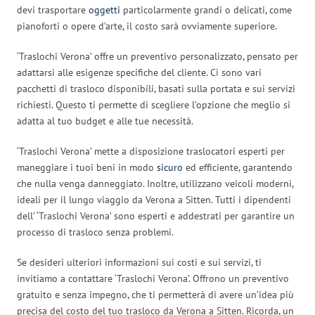
devi trasportare
oggetti
particolarmente grandi o delicati, come
pianoforti o opere d’arte, il costo sarà ovviamente superiore.
‘Traslochi Verona’ offre un preventivo personalizzato, pensato per
adattarsi alle esigenze specifiche del cliente. Ci sono vari
pacchetti di trasloco disponibili, basati sulla portata e sui servizi
richiesti. Questo ti permette di scegliere l’opzione che meglio si
adatta al tuo budget e alle tue necessità.
‘Traslochi Verona’ mette a disposizione traslocatori esperti per
maneggiare i tuoi beni in modo
sicuro
ed efficiente, garantendo
che nulla venga danneggiato. Inoltre, utilizzano veicoli moderni,
ideali per il lungo viaggio da Verona a Sitten. Tutti i dipendenti
dell’ ‘Traslochi Verona’ sono esperti e addestrati per garantire un
processo di trasloco senza problemi.
Se desideri ulteriori informazioni sui costi e sui servizi, ti
invitiamo a contattare ‘Traslochi Verona’. Offrono un preventivo
gratuito e senza impegno, che ti permetterà di avere un’idea più
precisa del costo del tuo trasloco da Verona a Sitten. Ricorda, un