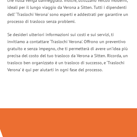
che nulla venga danneggiato. Inoltre, utilizzano veicoli moderni,
ideali per il lungo viaggio da Verona a Sitten. Tutti i dipendenti
dell’ ‘Traslochi Verona’ sono esperti e addestrati per garantire un
processo di trasloco senza problemi.
Se desideri ulteriori informazioni sui costi e sui servizi, ti
invitiamo a contattare ‘Traslochi Verona’. Offrono un preventivo
gratuito e senza impegno, che ti permetterà di avere un’idea più
precisa del costo del tuo trasloco da Verona a Sitten. Ricorda, un
trasloco ben organizzato è un trasloco di successo, e ‘Traslochi
Verona’ è qui per aiutarti in ogni fase del processo.
Traslochi Verona in numeri: