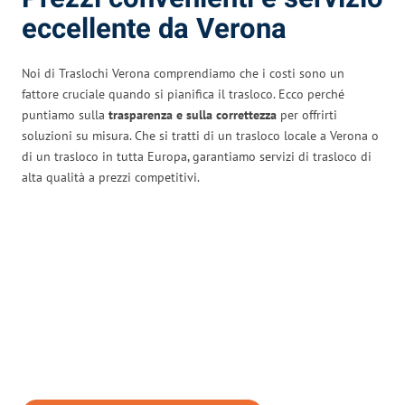
eccellente da Verona
Noi di Traslochi Verona comprendiamo che i costi sono un
fattore cruciale quando si pianifica il trasloco. Ecco perché
puntiamo sulla
trasparenza e sulla correttezza
per offrirti
soluzioni su misura. Che si tratti di un trasloco locale a Verona o
di un trasloco in tutta Europa, garantiamo servizi di trasloco di
alta qualità a prezzi competitivi.