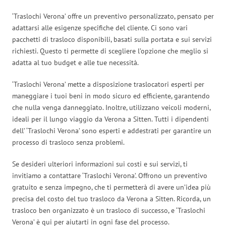
‘Traslochi Verona’ offre un preventivo personalizzato, pensato per
adattarsi alle esigenze specifiche del cliente. Ci sono vari
pacchetti di trasloco disponibili, basati sulla portata e sui servizi
richiesti. Questo ti permette di scegliere l’opzione che meglio si
adatta al tuo budget e alle tue necessità.
‘Traslochi Verona’ mette a disposizione traslocatori esperti per
maneggiare i tuoi beni in modo sicuro ed efficiente, garantendo
che nulla venga danneggiato. Inoltre, utilizzano veicoli moderni,
ideali per il lungo viaggio da Verona a Sitten. Tutti i dipendenti
dell’ ‘Traslochi Verona’ sono esperti e addestrati per garantire un
processo di trasloco senza problemi.
Se desideri ulteriori informazioni sui costi e sui servizi, ti
invitiamo a contattare ‘Traslochi Verona’. Offrono un preventivo
gratuito e senza impegno, che ti permetterà di avere un’idea più
precisa del costo del tuo trasloco da Verona a Sitten. Ricorda, un
trasloco ben organizzato è un trasloco di successo, e ‘Traslochi
Verona’ è qui per aiutarti in ogni fase del processo.