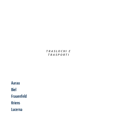
TRASLOCHI E
TRASPORTI​
Aarau
Biel
Frauenfeld
Kriens
Lucerna