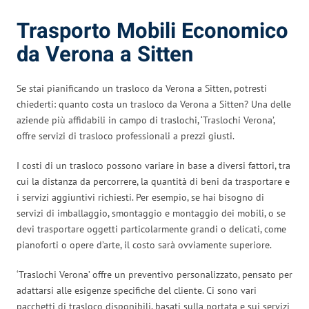
Trasporto Mobili Economico
da Verona a Sitten
Se stai pianificando un trasloco da Verona a Sitten, potresti
chiederti: quanto costa un trasloco da Verona a Sitten? Una delle
aziende più affidabili in campo di traslochi, ‘Traslochi Verona’,
offre servizi di trasloco professionali a prezzi giusti.
I costi di un trasloco possono variare in base a diversi fattori, tra
cui la distanza da percorrere, la quantità di beni da trasportare e
i servizi aggiuntivi richiesti. Per esempio, se hai bisogno di
servizi di imballaggio, smontaggio e montaggio dei mobili, o se
devi trasportare oggetti particolarmente grandi o delicati, come
pianoforti o opere d’arte, il costo sarà ovviamente superiore.
‘Traslochi Verona’ offre un preventivo personalizzato, pensato per
adattarsi alle esigenze specifiche del cliente. Ci sono vari
pacchetti di trasloco disponibili, basati sulla portata e sui servizi