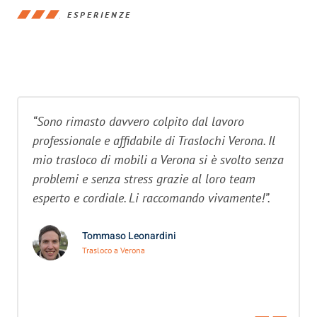
ESPERIENZE
“Sono rimasto davvero colpito dal lavoro
professionale e affidabile di Traslochi Verona. Il
mio trasloco di mobili a Verona si è svolto senza
problemi e senza stress grazie al loro team
esperto e cordiale. Li raccomando vivamente!”.
Tommaso Leonardini
Trasloco a Verona