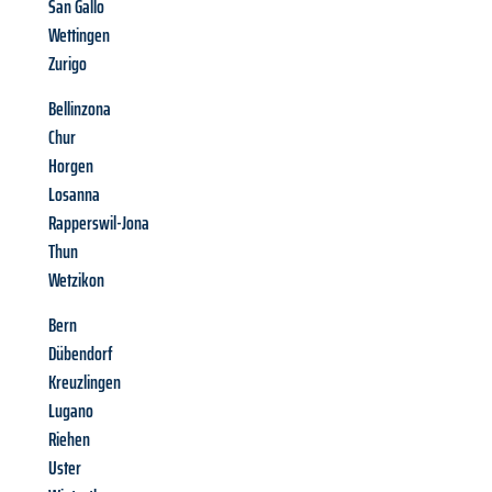
San Gallo
Wettingen
Zurigo
Bellinzona
Chur
Horgen
Losanna
Rapperswil-Jona
Thun
Wetzikon
Bern
Dübendorf
Kreuzlingen
Lugano
Riehen
Uster