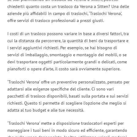
chiederti: quanto costa un trasloco da Verona a Sitten? Una delle
aziende più affidabili in campo di traslochi, ‘Traslochi Verona’,
offre servizi di trasloco professionali a prezzi giusti.
I costi di un trasloco possono variare in base a diversi fattori, tra
cui la distanza da percorrere, la quantità di beni da trasportare e
i servizi aggiuntivi richiesti. Per esempio, se hai bisogno di
servizi di imballaggio, smontaggio e montaggio dei mobili, o se
devi trasportare oggetti particolarmente grandi o delicati, come
pianoforti o opere d’arte, il costo sarà ovviamente superiore.
‘Traslochi Verona’ offre un preventivo personalizzato, pensato per
adattarsi alle esigenze specifiche del cliente. Ci sono vari
pacchetti di trasloco disponibili, basati sulla portata e sui servizi
richiesti. Questo ti permette di scegliere l’opzione che meglio si
adatta al tuo budget e alle tue necessità.
‘Traslochi Verona’ mette a disposizione traslocatori esperti per
maneggiare i tuoi beni in modo sicuro ed efficiente, garantendo