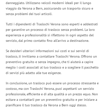
danneggiato. Utilizzano veicoli moderni ideali per il lungo
viaggio da Verona a Bern, assicurando un trasporto sicuro e
senza problemi dei tuoi articoli.
Tutti i dipendenti di Traslochi Verona sono esperti e addestrati
per garantire un processo di trasloco senza problemi. La loro
esperienza e professionalità si riflettono in ogni aspetto del
servizio, dal primo contatto fino all’arrivo a destinazione.
Se desideri ulteriori informazioni sui costi e sui servizi di
trasloco, ti invitiamo a contattare Traslochi Verona. Offrono un
preventivo gratuito e senza impegno, che ti aiuterà a capire
meglio i costi associati al tuo trasloco e a scegliere il pacchetto
di servizi più adatto alle tue esigenze.
In conclusione, un trasloco può essere un processo stressante e
costoso, ma con Traslochi Verona, puoi aspettarti un servizio
professionale, efficiente e di alta qualità a un prezzo equo. Non
esitare a contattarli per un preventivo gratuito e per iniziare a
pianificare il tuo trasloco da Verona a Bern oggi stesso.