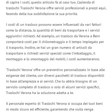
di capire i costi, questo articolo fa al caso tuo. L’azienda di
traslochi Traslochi Verona offre servizi professionali a prezzi equi,
facendo della tua soddisfazione la sua priorità.
I costi di un trasloco possono essere influenzati da vari fattori
come la distanza, la quantità di beni da trasportare e i servizi
aggiuntivi richiesti. Ad esempio, un trasloco da Verona a Bern
comporterà costi per il chilometraggio e il tempo impiegato per
il trasporto. Inoltre, se hai un gran numero di articoli da
trasportare o richiedi servizi speciali come l’imballaggio, il
montaggio e lo smontaggio dei mobili, i costi aumenteranno.
‘Traslochi Verona’ offre un preventivo personalizzato in base alle
esigenze del cliente, con diversi pacchetti di trasloco disponibili
in base all’ampiezza e ai servizi. Che tu abbia bisogno di un
servizio completo di trasloco o solo di alcuni servizi specifici,
Traslochi Verona ha la soluzione adatta a te.
Il personale esperto di Traslochi Verona si occupa dei tuoi beni
in modo sicuro ed efficiente, garantendo che nulla venga