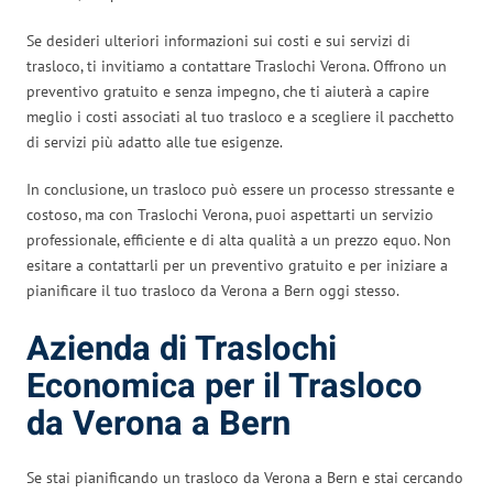
Se desideri ulteriori informazioni sui costi e sui servizi di
trasloco, ti invitiamo a contattare Traslochi Verona. Offrono un
preventivo gratuito e senza impegno, che ti aiuterà a capire
meglio i costi associati al tuo trasloco e a scegliere il pacchetto
di servizi più adatto alle tue esigenze.
In conclusione, un trasloco può essere un processo stressante e
costoso, ma con Traslochi Verona, puoi aspettarti un servizio
professionale, efficiente e di alta qualità a un prezzo equo. Non
esitare a contattarli per un preventivo gratuito e per iniziare a
pianificare il tuo trasloco da Verona a Bern oggi stesso.
Azienda di Traslochi
Economica per il Trasloco
da Verona a Bern
Se stai pianificando un trasloco da Verona a Bern e stai cercando