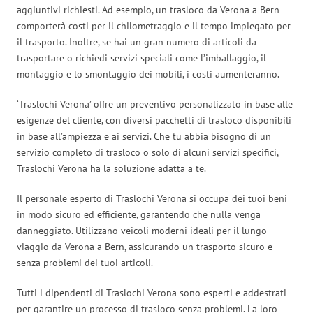
aggiuntivi richiesti. Ad esempio, un trasloco da Verona a Bern
comporterà costi per il chilometraggio e il tempo impiegato per
il trasporto. Inoltre, se hai un gran numero di articoli da
trasportare o richiedi servizi speciali come l’imballaggio, il
montaggio e lo smontaggio dei mobili, i costi aumenteranno.
‘Traslochi Verona’ offre un preventivo personalizzato in base alle
esigenze del cliente, con diversi pacchetti di trasloco disponibili
in base all’ampiezza e ai servizi. Che tu abbia bisogno di un
servizio completo di trasloco o solo di alcuni servizi specifici,
Traslochi Verona ha la soluzione adatta a te.
Il personale esperto di Traslochi Verona si occupa dei tuoi beni
in modo sicuro ed efficiente, garantendo che nulla venga
danneggiato. Utilizzano veicoli moderni ideali per il lungo
viaggio da Verona a Bern, assicurando un trasporto sicuro e
senza problemi dei tuoi articoli.
Tutti i dipendenti di Traslochi Verona sono esperti e addestrati
per garantire un processo di trasloco senza problemi. La loro