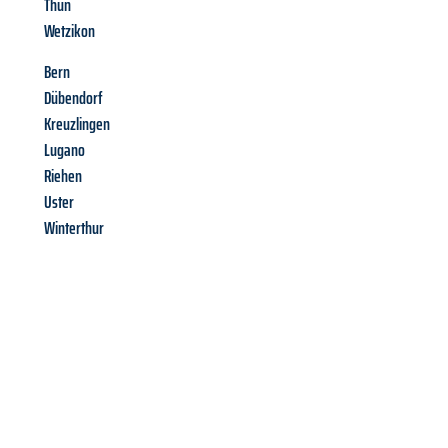
Thun
Wetzikon
Bern
Dübendorf
Kreuzlingen
Lugano
Riehen
Uster
Winterthur
Richiedi ora la tua
offerta
al
miglior