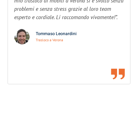
mio trasloco di mobili a Verona si è svolto senza
problemi e senza stress grazie al loro team
esperto e cordiale. Li raccomando vivamente!”.
Tommaso Leonardini
Trasloco a Verona