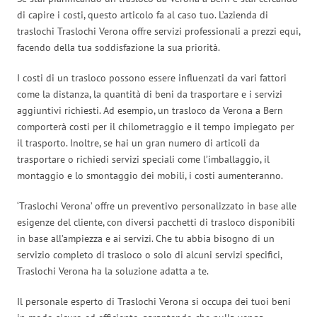
di capire i costi, questo articolo fa al caso tuo. L’azienda di
traslochi Traslochi Verona offre servizi professionali a prezzi equi,
facendo della tua soddisfazione la sua priorità.
I costi di un trasloco possono essere influenzati da vari fattori
come la distanza, la quantità di beni da trasportare e i servizi
aggiuntivi richiesti. Ad esempio, un trasloco da Verona a Bern
comporterà costi per il chilometraggio e il tempo impiegato per
il trasporto. Inoltre, se hai un gran numero di articoli da
trasportare o richiedi servizi speciali come l’imballaggio, il
montaggio e lo smontaggio dei mobili, i costi aumenteranno.
‘Traslochi Verona’ offre un preventivo personalizzato in base alle
esigenze del cliente, con diversi pacchetti di trasloco disponibili
in base all’ampiezza e ai servizi. Che tu abbia bisogno di un
servizio completo di trasloco o solo di alcuni servizi specifici,
Traslochi Verona ha la soluzione adatta a te.
Il personale esperto di Traslochi Verona si occupa dei tuoi beni