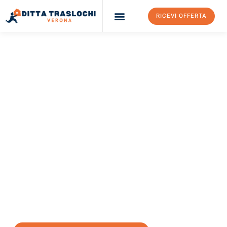
RICEVI OFFERTA
Ditta Traslochi Verona
Servizi Traslochi Verona
Costi e prezzi
TRASLOCHI VERONA
Traslochi Verona
Dübendorf
Il tuo trasloco Verona Dübendorf può essere così facile!
Sperimenta il nostro
servizio di prima classe
e assicurati i
migliori prezzi in Verona
.
Richiedo ora la tua offerta personalizzata e fai il primo passo
verso un trasloco senza stress a Dübendorf