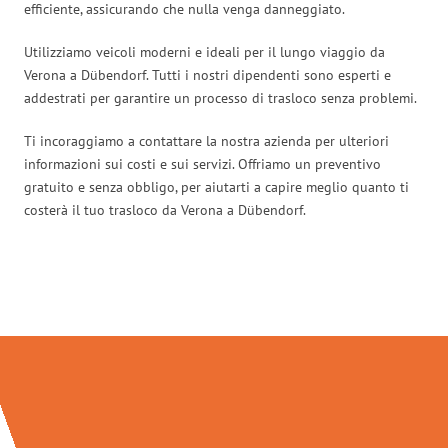
efficiente, assicurando che nulla venga danneggiato.
Utilizziamo veicoli moderni e ideali per il lungo viaggio da
Verona a Dübendorf. Tutti i nostri dipendenti sono esperti e
addestrati per garantire un processo di trasloco senza problemi.
Ti incoraggiamo a contattare la nostra azienda per ulteriori
informazioni sui costi e sui servizi. Offriamo un preventivo
gratuito e senza obbligo, per aiutarti a capire meglio quanto ti
costerà il tuo trasloco da Verona a Dübendorf.
Traslochi Verona in numeri: