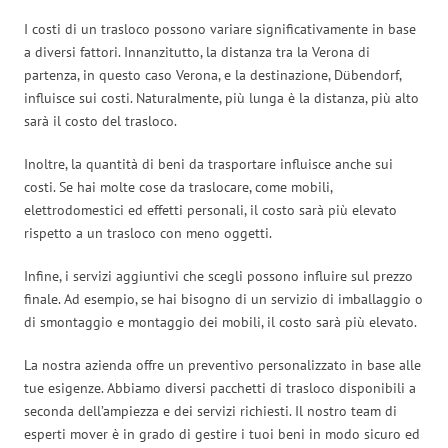
I costi di un trasloco possono variare significativamente in base
a diversi fattori. Innanzitutto, la distanza tra la Verona di
partenza, in questo caso Verona, e la destinazione, Dübendorf,
influisce sui costi. Naturalmente, più lunga è la distanza, più alto
sarà il costo del trasloco.
Inoltre, la quantità di beni da trasportare influisce anche sui
costi. Se hai molte cose da traslocare, come mobili,
elettrodomestici ed effetti personali, il costo sarà più elevato
rispetto a un trasloco con meno oggetti.
Infine, i servizi aggiuntivi che scegli possono influire sul prezzo
finale. Ad esempio, se hai bisogno di un servizio di imballaggio o
di smontaggio e montaggio dei mobili, il costo sarà più elevato.
La nostra azienda offre un preventivo personalizzato in base alle
tue esigenze. Abbiamo diversi pacchetti di trasloco disponibili a
seconda dell’ampiezza e dei servizi richiesti. Il nostro team di
esperti mover è in grado di gestire i tuoi beni in modo sicuro ed