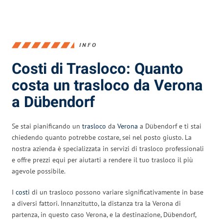
INFO
Costi di Trasloco: Quanto
costa un trasloco da Verona
a Dübendorf
Se stai pianificando un
trasloco
da
Verona
a Dübendorf e ti stai
chiedendo quanto potrebbe costare, sei nel posto giusto. La
nostra azienda è specializzata in servizi di trasloco professionali
e offre prezzi equi per aiutarti a rendere il tuo trasloco il più
agevole possibile.
I
costi
di un trasloco possono variare significativamente in base
a diversi fattori. Innanzitutto, la distanza tra la Verona di
partenza, in questo caso Verona, e la destinazione, Dübendorf,