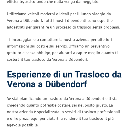
efficiente, assicurando che nulla venga danneggiato.
Utilizziamo veicoli moderni e ideali per il lungo viaggio da
Verona a Dübendorf. Tutti i nostri dipendenti sono esperti e
addestrati per garantire un processo di trasloco senza problemi.
Ti incoraggiamo a contattare la nostra azienda per ulteriori
informazioni sui costi e sui servizi. Offriamo un preventivo
gratuito e senza obbligo, per aiutarti a capire meglio quanto ti
costerà il tuo trasloco da Verona a Dübendorf.
Esperienze di un Trasloco da
Verona a Dübendorf
Se stai pianificando un trasloco da Verona a Dübendorf e ti stai
chiedendo quanto potrebbe costare, sei nel posto giusto. La
nostra azienda è specializzata in servizi di trasloco professionali
e offre prezzi equi per aiutarti a rendere il tuo trasloco il più
agevole possibile.