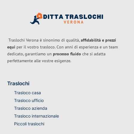
Traslochi Verona è sinonimo di qualità,
affidabilità e prezzi
equi
per il vostro trasloco. Con anni di esperienza e un team
dedicato, garantiamo un
processo fluido
che si adatta
perfettamente alle vostre esigenze.
Traslochi
Trasloco casa
Trasloco ufficio
Trasloco azienda
Trasloco internazionale
Piccoli traslochi