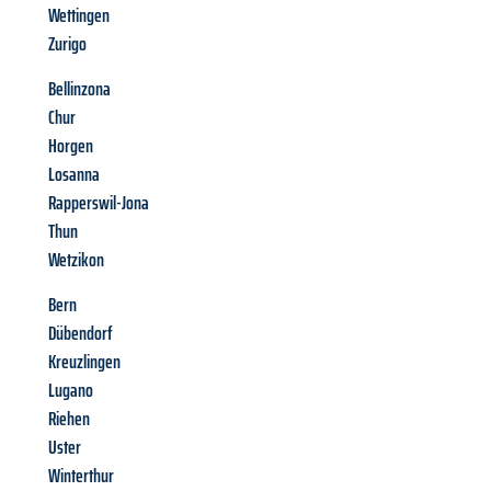
Wettingen
Zurigo
Bellinzona
Chur
Horgen
Losanna
Rapperswil-Jona
Thun
Wetzikon
Bern
Dübendorf
Kreuzlingen
Lugano
Riehen
Uster
Winterthur