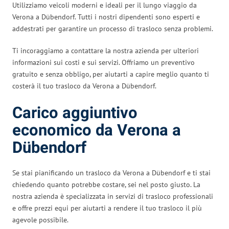
Utilizziamo veicoli moderni e ideali per il lungo viaggio da
Verona a Dübendorf. Tutti i nostri dipendenti sono esperti e
addestrati per garantire un processo di trasloco senza problemi.
Ti incoraggiamo a contattare la nostra azienda per ulteriori
informazioni sui costi e sui servizi. Offriamo un preventivo
gratuito e senza obbligo, per aiutarti a capire meglio quanto ti
costerà il tuo trasloco da Verona a Dübendorf.
Carico aggiuntivo
economico da Verona a
Dübendorf
Se stai pianificando un trasloco da Verona a Dübendorf e ti stai
chiedendo quanto potrebbe costare, sei nel posto giusto. La
nostra azienda è specializzata in servizi di trasloco professionali
e offre prezzi equi per aiutarti a rendere il tuo trasloco il più
agevole possibile.