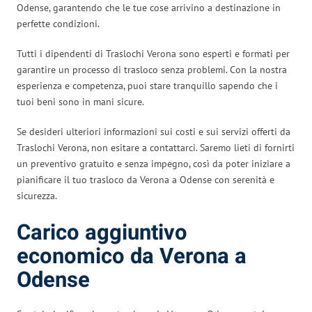
Odense, garantendo che le tue cose arrivino a destinazione in
perfette condizioni.
Tutti i dipendenti di Traslochi Verona sono esperti e formati per
garantire un processo di trasloco senza problemi. Con la nostra
esperienza e competenza, puoi stare tranquillo sapendo che i
tuoi beni sono in mani sicure.
Se desideri ulteriori informazioni sui costi e sui servizi offerti da
Traslochi Verona, non esitare a contattarci. Saremo lieti di fornirti
un preventivo gratuito e senza impegno, così da poter iniziare a
pianificare il tuo trasloco da Verona a Odense con serenità e
sicurezza.
Carico aggiuntivo
economico da Verona a
Odense