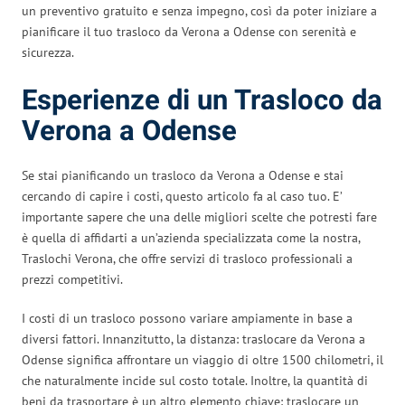
un preventivo gratuito e senza impegno, così da poter iniziare a
pianificare il tuo trasloco da Verona a Odense con serenità e
sicurezza.
Esperienze di un Trasloco da
Verona a Odense
Se stai pianificando un trasloco da Verona a Odense e stai
cercando di capire i costi, questo articolo fa al caso tuo. E’
importante sapere che una delle migliori scelte che potresti fare
è quella di affidarti a un’azienda specializzata come la nostra,
Traslochi Verona, che offre servizi di trasloco professionali a
prezzi competitivi.
I costi di un trasloco possono variare ampiamente in base a
diversi fattori. Innanzitutto, la distanza: traslocare da Verona a
Odense significa affrontare un viaggio di oltre 1500 chilometri, il
che naturalmente incide sul costo totale. Inoltre, la quantità di
beni da trasportare è un altro elemento chiave: traslocare un