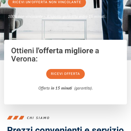
RICEVI UN'OFFERTA NON VINCOLANTE
100% non vincolante – Risposta garantita entro 15 minuti.
Ottieni
l'offerta migliore
a
Verona:
RICEVI OFFERTA
Offerta
in 15 minuti
(garantita).
CHI SIAMO
Prezzi convenienti e servizio