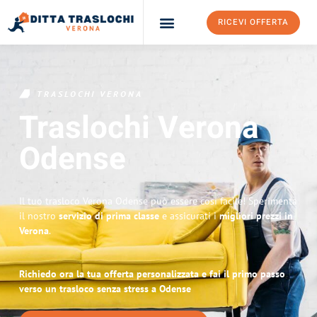
RICEVI OFFERTA
Ditta Traslochi Verona
Servizi Traslochi Verona
Costi e prezzi
TRASLOCHI VERONA
Traslochi Verona
Odense
Il tuo trasloco Verona Odense può essere così facile! Sperimenta
il nostro
servizio di prima classe
e assicurati i
migliori prezzi in
Verona
.
Richiedo ora la tua offerta personalizzata e fai il primo passo
verso un trasloco senza stress a Odense