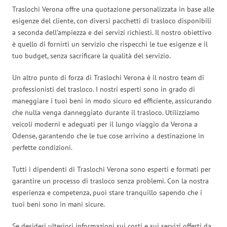
Traslochi Verona offre una quotazione personalizzata in base alle
esigenze del cliente, con diversi pacchetti di trasloco disponibili
a seconda dell’ampiezza e dei servizi richiesti. Il nostro obiettivo
è quello di fornirti un servizio che rispecchi le tue esigenze e il
tuo budget, senza sacrificare la qualità del servizio.
Un altro punto di forza di Traslochi Verona è il nostro team di
professionisti del trasloco. I nostri esperti sono in grado di
maneggiare i tuoi beni in modo sicuro ed efficiente, assicurando
che nulla venga danneggiato durante il trasloco. Utilizziamo
veicoli moderni e adeguati per il lungo viaggio da Verona a
Odense, garantendo che le tue cose arrivino a destinazione in
perfette condizioni.
Tutti i dipendenti di Traslochi Verona sono esperti e formati per
garantire un processo di trasloco senza problemi. Con la nostra
esperienza e competenza, puoi stare tranquillo sapendo che i
tuoi beni sono in mani sicure.
Se desideri ulteriori informazioni sui costi e sui servizi offerti da