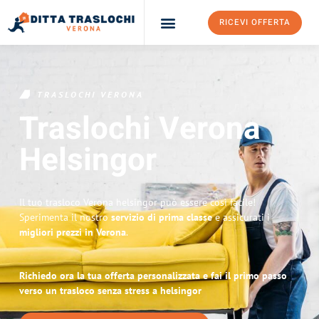
RICEVI OFFERTA
Ditta Traslochi Verona
Servizi Traslochi Verona
Costi e prezzi
TRASLOCHI VERONA
Traslochi Verona
Helsingor
Il tuo trasloco Verona helsingor può essere così facile!
Sperimenta il nostro
servizio di prima classe
e assicurati i
migliori prezzi in Verona
.
Richiedo ora la tua offerta personalizzata e fai il primo passo
verso un trasloco senza stress a helsingor