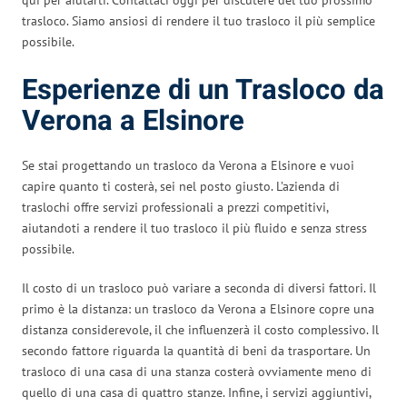
trasloco. Siamo ansiosi di rendere il tuo trasloco il più semplice
possibile.
Esperienze di un Trasloco da
Verona a Elsinore
Se stai progettando un trasloco da Verona a Elsinore e vuoi
capire quanto ti costerà, sei nel posto giusto. L’azienda di
traslochi offre servizi professionali a prezzi competitivi,
aiutandoti a rendere il tuo trasloco il più fluido e senza stress
possibile.
Il costo di un trasloco può variare a seconda di diversi fattori. Il
primo è la distanza: un trasloco da Verona a Elsinore copre una
distanza considerevole, il che influenzerà il costo complessivo. Il
secondo fattore riguarda la quantità di beni da trasportare. Un
trasloco di una casa di una stanza costerà ovviamente meno di
quello di una casa di quattro stanze. Infine, i servizi aggiuntivi,