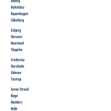
Ålborg
Holstebro
Kopenhagen
Silkeborg
Esbjerg
Horsens
Naestved
Slagelse
Fredericia
Horsholm
Odense
Tastrup
Greve Strand
Koge
Randers
Vejle