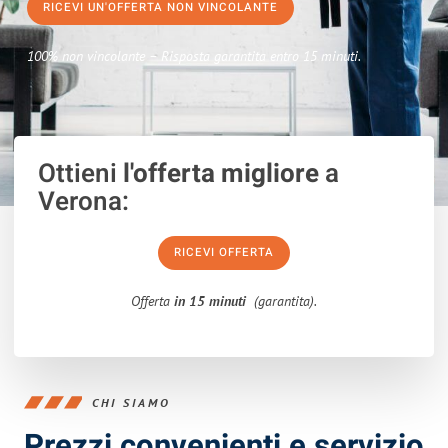
RICEVI UN'OFFERTA NON VINCOLANTE
100% non vincolante – Risposta garantita entro 15 minuti.
Ottieni
l'offerta migliore
a
Verona:
RICEVI OFFERTA
Offerta
in 15 minuti
(garantita).
CHI SIAMO
Prezzi convenienti e servizio