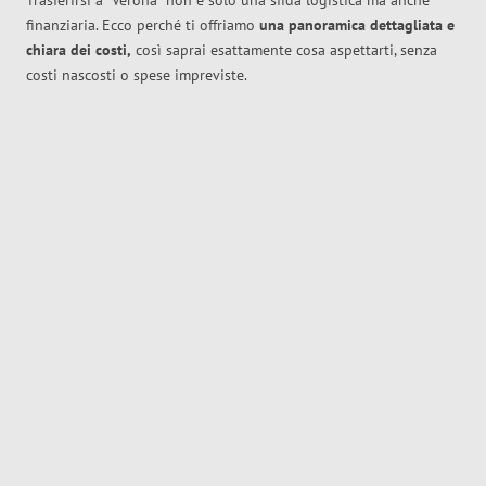
Trasferirsi a
Verona
non è solo una sfida logistica ma anche
finanziaria. Ecco perché ti offriamo
una panoramica dettagliata e
chiara dei costi,
così saprai esattamente cosa aspettarti, senza
costi nascosti o spese impreviste.