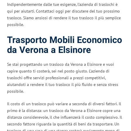
Indipendentemente dalle tue esigenze, l’azienda di traslochi è
qui per aiutarti. Contattaci oggi per discutere del tuo prossimo
trasloco. Siamo ansiosi di rendere il tuo trasloco il più semplice
possibile.
Trasporto Mobili Economico
da Verona a Elsinore
Se stai progettando un trasloco da Verona a Elsinore e vuoi
capire quanto ti costerà, sei nel posto giusto. L’azienda di
traslochi offre servizi professionali a prezzi competitivi,
aiutandoti a rendere il tuo trasloco il più fluido e senza stress
possibile.
Il costo di un trasloco può variare a seconda di diversi fattori. Il
primo è la distanza: un trasloco da Verona a Elsinore copre una
distanza considerevole, il che influenzerà il costo complessivo. Il
secondo fattore riguarda la quantità di beni da trasportare. Un
trasloco di una casa di una stanza costerà ovviamente meno di