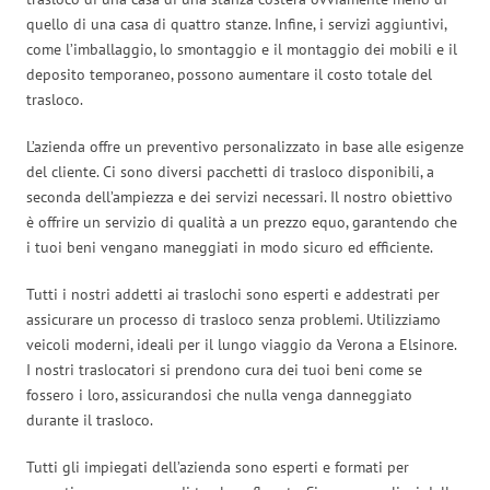
quello di una casa di quattro stanze. Infine, i servizi aggiuntivi,
come l’imballaggio, lo smontaggio e il montaggio dei mobili e il
deposito temporaneo, possono aumentare il costo totale del
trasloco.
L’azienda offre un preventivo personalizzato in base alle esigenze
del cliente. Ci sono diversi pacchetti di trasloco disponibili, a
seconda dell’ampiezza e dei servizi necessari. Il nostro obiettivo
è offrire un servizio di qualità a un prezzo equo, garantendo che
i tuoi beni vengano maneggiati in modo sicuro ed efficiente.
Tutti i nostri addetti ai traslochi sono esperti e addestrati per
assicurare un processo di trasloco senza problemi. Utilizziamo
veicoli moderni, ideali per il lungo viaggio da Verona a Elsinore.
I nostri traslocatori si prendono cura dei tuoi beni come se
fossero i loro, assicurandosi che nulla venga danneggiato
durante il trasloco.
Tutti gli impiegati dell’azienda sono esperti e formati per