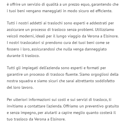
è offrire un servizio di qualità a un prezzo equo, garantendo che
i tuoi beni vengano maneggiati in modo sicuro ed efficiente.
Tutti i nostri addetti ai traslochi sono esperti e addestrati per
assicurare un processo di trasloco senza problemi. Utilizziamo
veicoli moderni, ideali per il lungo viaggio da Verona a Elsinore.
I nostri traslocatori si prendono cura dei tuoi beni come se
fossero i loro, assicurandosi che nulla venga danneggiato
durante il trasloco.
Tutti gli impiegati dell’azienda sono esperti e formati per
garantire un processo di trasloco fluente. Siamo orgogliosi della
nostra squadra e siamo sicuri che sarai altrettanto soddisfatto
del loro lavoro.
Per ulteriori informazioni sui costi e sui servizi di trasloco, ti
invitiamo a contattare l’azienda. Offriamo un preventivo gratuito
e senza impegno, per aiutarti a capire meglio quanto costerà il
tuo trasloco da Verona a Elsinore.