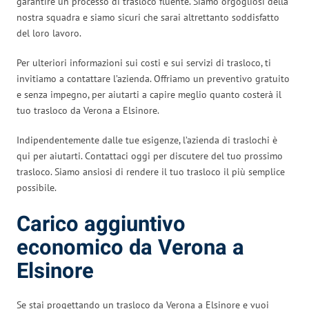
garantire un processo di trasloco fluente. Siamo orgogliosi della
nostra squadra e siamo sicuri che sarai altrettanto soddisfatto
del loro lavoro.
Per ulteriori informazioni sui costi e sui servizi di trasloco, ti
invitiamo a contattare l’azienda. Offriamo un preventivo gratuito
e senza impegno, per aiutarti a capire meglio quanto costerà il
tuo trasloco da Verona a Elsinore.
Indipendentemente dalle tue esigenze, l’azienda di traslochi è
qui per aiutarti. Contattaci oggi per discutere del tuo prossimo
trasloco. Siamo ansiosi di rendere il tuo trasloco il più semplice
possibile.
Carico aggiuntivo
economico da Verona a
Elsinore
Se stai progettando un trasloco da Verona a Elsinore e vuoi