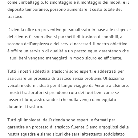
come l’imballaggio, lo smontaggio e il montaggio dei mobili e il
deposito temporaneo, possono aumentare il costo totale del
trasloco.
L’azienda offre un preventivo personalizzato in base alle esigenze
del cliente. Ci sono diversi pacchetti di trasloco disponibili, a
seconda dell’ampiezza e dei servizi necessari. Il nostro obiettivo
è offrire un servizio di qualità a un prezzo equo, garantendo che
i tuoi beni vengano maneggiati in modo sicuro ed efficiente.
Tutti i nostri addetti ai traslochi sono esperti e addestrati per
assicurare un processo di trasloco senza problemi. Utilizziamo
veicoli moderni, ideali per il lungo viaggio da Verona a Elsinore.
I nostri traslocatori si prendono cura dei tuoi beni come se
fossero i loro, assicurandosi che nulla venga danneggiato
durante il trasloco.
Tutti gli impiegati dell’azienda sono esperti e formati per
garantire un processo di trasloco fluente. Siamo orgogliosi della
nostra squadra e siamo sicuri che sarai altrettanto soddisfatto