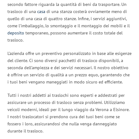
secondo fattore riguarda la quantità di beni da trasportare. Un
trasloco di una
casa
di una stanza costerà ovviamente meno di
quello di una casa di quattro stanze. Infine, i servizi aggiuntivi,
come l’imballaggio, lo smontaggio e il montaggio dei mobili e il
deposito
temporaneo, possono aumentare il costo totale del
trasloco.
L’azienda offre un preventivo personalizzato in base alle esigenze
del cliente. Ci sono diversi pacchetti di trasloco disponibili, a
seconda dell’ampiezza e dei servizi necessari. Il nostro obiettivo
è offrire un servizio di qualità a un prezzo equo, garantendo che
i tuoi beni vengano maneggiati in modo sicuro ed efficiente.
Tutti i nostri addetti ai traslochi sono esperti e addestrati per
assicurare un processo di trasloco senza problemi. Utilizziamo
veicoli moderni, ideali per il lungo viaggio da Verona a Elsinore.
I nostri traslocatori si prendono cura dei tuoi beni come se
fossero i loro, assicurandosi che nulla venga danneggiato
durante il trasloco.