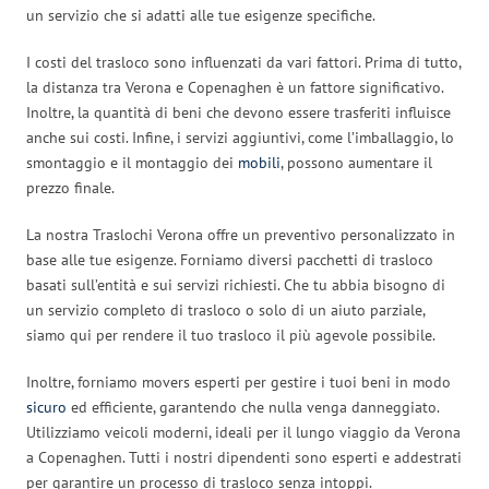
un servizio che si adatti alle tue esigenze specifiche.
I costi del trasloco sono influenzati da vari fattori. Prima di tutto,
la distanza tra Verona e Copenaghen è un fattore significativo.
Inoltre, la quantità di beni che devono essere trasferiti influisce
anche sui costi. Infine, i servizi aggiuntivi, come l’imballaggio, lo
smontaggio e il montaggio dei
mobili
, possono aumentare il
prezzo finale.
La nostra Traslochi Verona offre un preventivo personalizzato in
base alle tue esigenze. Forniamo diversi pacchetti di trasloco
basati sull’entità e sui servizi richiesti. Che tu abbia bisogno di
un servizio completo di trasloco o solo di un aiuto parziale,
siamo qui per rendere il tuo trasloco il più agevole possibile.
Inoltre, forniamo movers esperti per gestire i tuoi beni in modo
sicuro
ed efficiente, garantendo che nulla venga danneggiato.
Utilizziamo veicoli moderni, ideali per il lungo viaggio da Verona
a Copenaghen. Tutti i nostri dipendenti sono esperti e addestrati
per garantire un processo di trasloco senza intoppi.