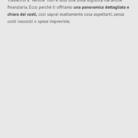
Trasferirsi a
Verona
non è solo una sfida logistica ma anche
finanziaria. Ecco perché ti offriamo
una panoramica dettagliata e
chiara dei costi,
così saprai esattamente cosa aspettarti, senza
costi nascosti o spese impreviste.