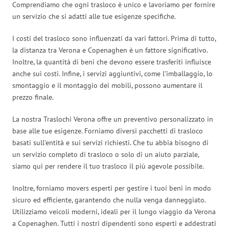
Comprendiamo che ogni trasloco è unico e lavoriamo per fornire
un servizio che si adatti alle tue esigenze specifiche.
I costi del trasloco sono influenzati da vari fattori. Prima di tutto,
la distanza tra Verona e Copenaghen è un fattore significativo.
Inoltre, la quantità di beni che devono essere trasferiti influisce
anche sui costi. Infine, i servizi aggiuntivi, come l’imballaggio, lo
smontaggio e il montaggio dei mobili, possono aumentare il
prezzo finale.
La nostra Traslochi Verona offre un preventivo personalizzato in
base alle tue esigenze. Forniamo diversi pacchetti di trasloco
basati sull’entità e sui servizi richiesti. Che tu abbia bisogno di
un servizio completo di trasloco o solo di un aiuto parziale,
siamo qui per rendere il tuo trasloco il più agevole possibile.
Inoltre, forniamo movers esperti per gestire i tuoi beni in modo
sicuro ed efficiente, garantendo che nulla venga danneggiato.
Utilizziamo veicoli moderni, ideali per il lungo viaggio da Verona
a Copenaghen. Tutti i nostri dipendenti sono esperti e addestrati