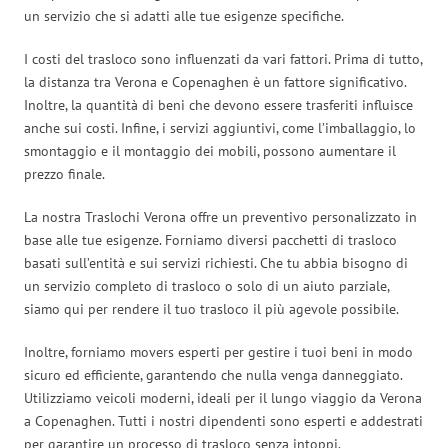
un servizio che si adatti alle tue esigenze specifiche.
I costi del trasloco sono influenzati da vari fattori. Prima di tutto,
la distanza tra Verona e Copenaghen è un fattore significativo.
Inoltre, la quantità di beni che devono essere trasferiti influisce
anche sui costi. Infine, i servizi aggiuntivi, come l’imballaggio, lo
smontaggio e il montaggio dei mobili, possono aumentare il
prezzo finale.
La nostra Traslochi Verona offre un preventivo personalizzato in
base alle tue esigenze. Forniamo diversi pacchetti di trasloco
basati sull’entità e sui servizi richiesti. Che tu abbia bisogno di
un servizio completo di trasloco o solo di un aiuto parziale,
siamo qui per rendere il tuo trasloco il più agevole possibile.
Inoltre, forniamo movers esperti per gestire i tuoi beni in modo
sicuro ed efficiente, garantendo che nulla venga danneggiato.
Utilizziamo veicoli moderni, ideali per il lungo viaggio da Verona
a Copenaghen. Tutti i nostri dipendenti sono esperti e addestrati
per garantire un processo di trasloco senza intoppi.