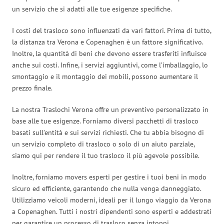
un servizio che si adatti alle tue esigenze specifiche.
I costi del trasloco sono influenzati da vari fattori. Prima di tutto,
la distanza tra Verona e Copenaghen è un fattore significativo.
Inoltre, la quantità di beni che devono essere trasferiti influisce
anche sui costi. Infine, i servizi aggiuntivi, come l’imballaggio, lo
smontaggio e il montaggio dei mobili, possono aumentare il
prezzo finale.
La nostra Traslochi Verona offre un preventivo personalizzato in
base alle tue esigenze. Forniamo diversi pacchetti di trasloco
basati sull’entità e sui servizi richiesti. Che tu abbia bisogno di
un servizio completo di trasloco o solo di un aiuto parziale,
siamo qui per rendere il tuo trasloco il più agevole possibile.
Inoltre, forniamo movers esperti per gestire i tuoi beni in modo
sicuro ed efficiente, garantendo che nulla venga danneggiato.
Utilizziamo veicoli moderni, ideali per il lungo viaggio da Verona
a Copenaghen. Tutti i nostri dipendenti sono esperti e addestrati
per garantire un processo di trasloco senza intoppi.