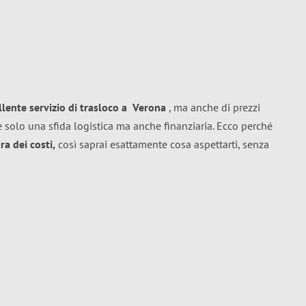
llente
servizio di trasloco
a
Verona
, ma anche di prezzi
 solo una sfida logistica ma anche finanziaria. Ecco perché
a dei costi,
così saprai esattamente cosa aspettarti, senza