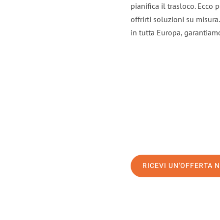
pianifica il trasloco. Ecco
offrirti soluzioni su misura
in tutta Europa, garantiamo 
RICEVI UN'OFFERTA 