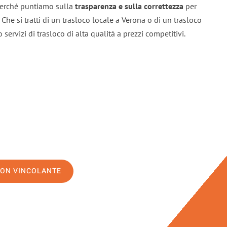
 perché puntiamo sulla
trasparenza e sulla correttezza
per
. Che si tratti di un trasloco locale a Verona o di un trasloco
servizi di trasloco di alta qualità a prezzi competitivi.
NON VINCOLANTE