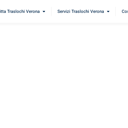
itta Traslochi Verona
Servizi Traslochi Verona
Cos
ovdiv
erimenta il nostro