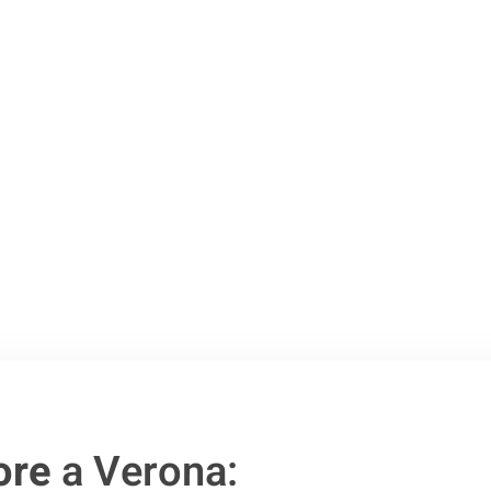
 Verona
.
o passo verso un
ore
a Verona: