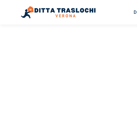
D
TRASLOCHI VERONA
Traslochi
Verona
Pl
Il tuo trasloco Verona Plovdiv può essere così facile! Sp