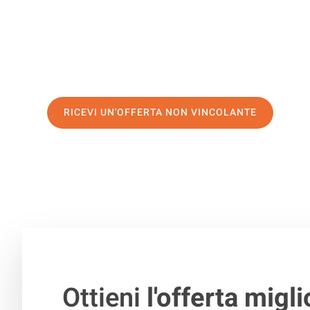
servizio di prima classe
e assicurati i
migliori prezzi in
Richiedo ora la tua offerta personalizzata e fai il prim
trasloco senza stress a Plovdiv
RICEVI UN'OFFERTA NON VINCOLANTE
100% non vincolante – Risposta garantita entro 15 minuti.
Ottieni
l'offerta migli