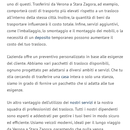
uno di questi. Trasferirsi da Verona a Stara Zagora, ad esempio,
comporterà costi di trasporto più elevati rispetto a un trasloco
all’interno della stessa città. Inoltre, la quantità di beni da
trasportare influenzerà il costo totale. Infine, servizi aggiuntivi,
come l’imballaggio, lo smontaggio e il montaggio dei mobili, o la
necessità di un
deposito
temporaneo possono aumentare il
costo del tuo trasloco.
L’azienda offre un preventivo personalizzato in base alle esigenze
del cliente. Abbiamo vari pacchetti di trasloco disponibili,
ognuno progettato per adattarsi a diversi ambiti e servizi. Che tu
stia cercando di trasferire una
casa
intera o solo una stanza,
siamo in grado di fornire un pacchetto che si adatta alle tue
esigenze.
Un altro vantaggio dell’utilizzo dei
nostri servizi
è la nostra
squadra di professionisti del trasloco. Tutti i nostri dipendenti
sono esperti e addestrati per gestire i tuoi beni in modo sicuro
ed efficiente. Usiamo veicoli moderni, ideali per il lungo viaggio
da Verona a Stara Zagora, garantendo che nulla venga