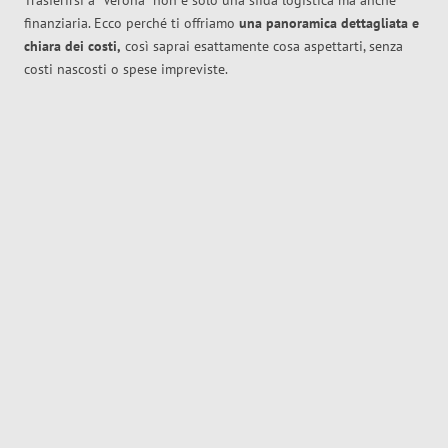
Trasferirsi a
Verona
non è solo una sfida logistica ma anche
finanziaria. Ecco perché ti offriamo
una panoramica dettagliata e
chiara dei costi,
così saprai esattamente cosa aspettarti, senza
costi nascosti o spese impreviste.