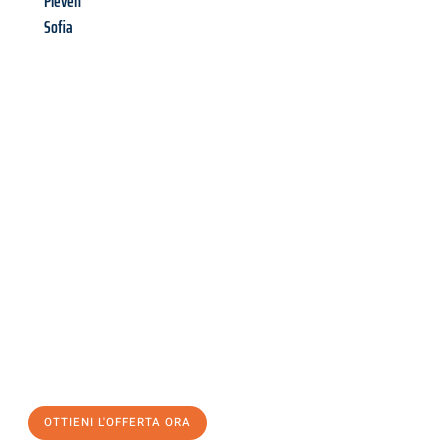
Pleven
Sofia
Richiedi ora la tua
offerta
al
miglior
prezzo !
Inviateci adesso la vostra richiesta non vincolante e
assicuratevi la vostra
offerta di trasloco per le vostre esigenze
a Verona
al miglior prezzo! Approfitta dell’occasione per
un
trasloco senza stress
e con il massimo comfort:
OTTIENI L'OFFERTA ORA