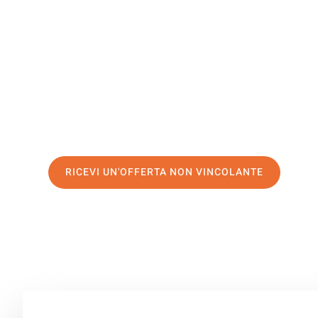
Klagenfur
Il tuo trasloco Verona Klagenfurt può essere così facile
servizio di prima classe
e assicurati i
migliori prezzi in
Richiedo ora la tua offerta personalizzata e fai il prim
trasloco senza stress a Klagenfurt
RICEVI UN'OFFERTA NON VINCOLANTE
100% non vincolante – Risposta garantita entro 15 minuti.