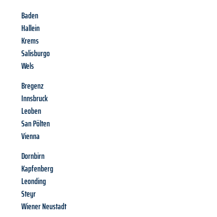
Baden
Hallein
Krems
Salisburgo
Wels
Bregenz
Innsbruck
Leoben
San Pölten
Vienna
Dornbirn
Kapfenberg
Leonding
Steyr
Wiener Neustadt