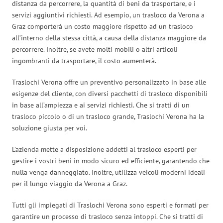
distanza da percorrere, la quantità di beni da trasportare, e i
servizi aggiuntivi richiesti. Ad esempio, un trasloco da Verona a
Graz comporterà un costo maggiore rispetto ad un trasloco
all’interno della stessa città, a causa della distanza maggiore da
percorrere. Inoltre, se avete molti mobili o altri articoli
ingombranti da trasportare, il costo aumenterà.
Traslochi Verona offre un preventivo personalizzato in base alle
esigenze del cliente, con diversi pacchetti di trasloco disponibili
in base all’ampiezza e ai servizi richiesti. Che si tratti di un
trasloco piccolo o di un trasloco grande, Traslochi Verona ha la
soluzione giusta per voi.
L’azienda mette a disposizione addetti al trasloco esperti per
gestire i vostri beni in modo sicuro ed efficiente, garantendo che
nulla venga danneggiato. Inoltre, utilizza veicoli moderni ideali
per il lungo viaggio da Verona a Graz.
Tutti gli impiegati di Traslochi Verona sono esperti e formati per
garantire un processo di trasloco senza intoppi. Che si tratti di