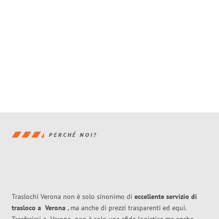
PERCHÉ NOI?
Traslochi Verona non è solo sinonimo di
eccellente
servizio di
trasloco
a
Verona
, ma anche di prezzi trasparenti ed equi.