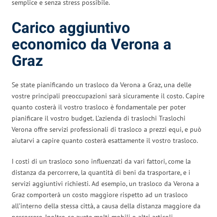
semplice e senza stress possibile.
Carico aggiuntivo
economico da Verona a
Graz
Se state pianificando un trasloco da Verona a Graz, una delle
vostre principali preoccupazioni sarà sicuramente il costo. Capire
quanto costerà il vostro trasloco è fondamentale per poter
pianificare il vostro budget. L’azienda di traslochi Traslochi
Verona offre servizi professionali di trasloco a prezzi equi, e può
aiutarvi a capire quanto costerà esattamente il vostro trasloco.
I costi di un trasloco sono influenzati da vari fattori, come la
distanza da percorrere, la quantità di beni da trasportare, e i
servizi aggiuntivi richiesti. Ad esempio, un trasloco da Verona a
Graz comporterà un costo maggiore rispetto ad un trasloco
all’interno della stessa città, a causa della distanza maggiore da
percorrere. Inoltre, se avete molti mobili o altri articoli