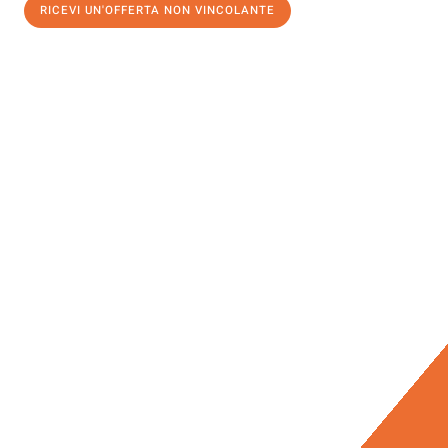
RICEVI UN'OFFERTA NON VINCOLANTE