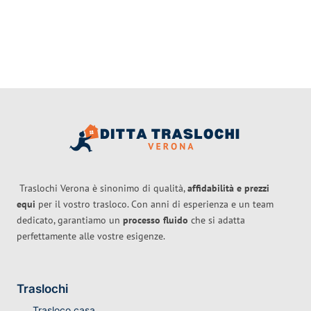
Traslochi Verona è sinonimo di qualità,
affidabilità e prezzi
equi
per il vostro trasloco. Con anni di esperienza e un team
dedicato, garantiamo un
processo fluido
che si adatta
perfettamente alle vostre esigenze.
Traslochi
Trasloco casa