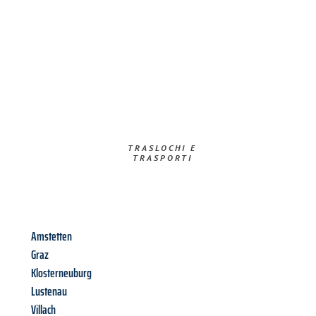
TRASLOCHI E
TRASPORTI​
Amstetten
Graz
Klosterneuburg
Lustenau
Villach