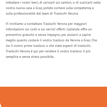
imballare i vostri beni, di caricarli sul camion, o di scaricarli nella
vostra nuova casa a Graz, potete contare sulla competenza e
sulla professionalità del team di Traslochi Verona.
Vi invitiamo a contattare Traslochi Verona per maggiori
informazioni sui costi e sui servizi offerti. L’azienda offre un
preventivo gratuito e senza impegno, per aiutarvi a capire
meglio quanto costerà il vostro trasloco da Verona a Graz. Che
sia il vostro primo trasloco o che siate esperti di traslochi,
Traslochi Verona è qui per rendere il vostro trasloco il più
semplice e senza stress possibile.
Traslochi Verona in numeri: