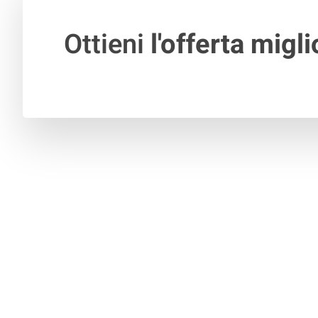
Ottieni
l'offerta migli