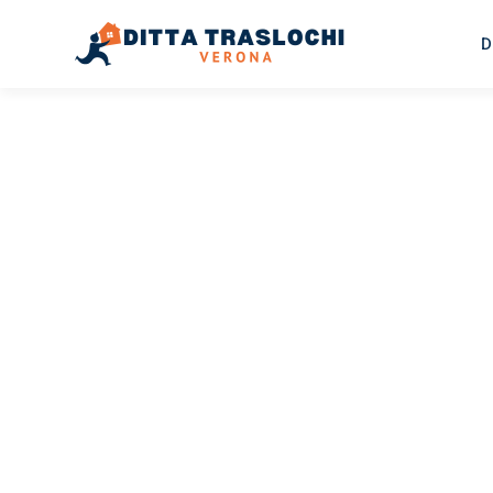
D
TRASLOCHI VERONA
Traslochi
Verona