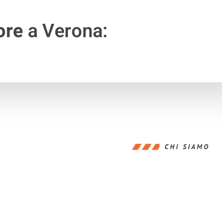
ore
a Verona:
CHI SIAMO