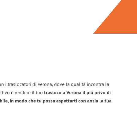
n i traslocatori di Verona, dove la qualità incontra la
ttivo è rendere il tuo
trasloco a Verona il più privo di
bile, in modo che tu possa aspettarti con ansia la tua