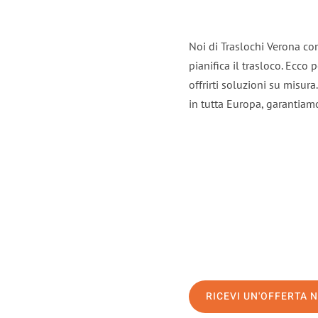
Noi di Traslochi Verona co
pianifica il trasloco. Ecco
offrirti soluzioni su misura
in tutta Europa, garantiamo 
RICEVI UN'OFFERTA 