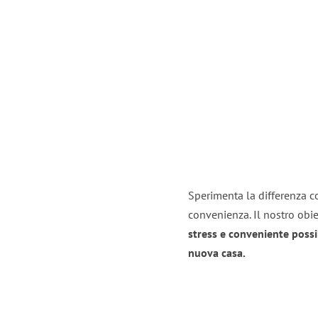
Sperimenta la differenza co
convenienza. Il nostro obie
stress e conveniente possi
nuova casa.