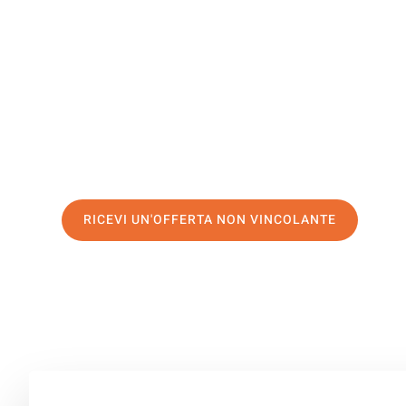
Amstetten
Il tuo trasloco Verona Amstetten può essere così facile!
servizio di prima classe
e assicurati i
migliori prezzi in
Richiedo ora la tua offerta personalizzata e fai il prim
trasloco senza stress a Amstetten
RICEVI UN'OFFERTA NON VINCOLANTE
100% non vincolante – Risposta garantita entro 15 minuti.