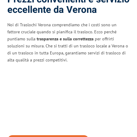
eccellente da Verona
Noi di Traslochi Verona comprendiamo che i costi sono un
fattore cruciale quando si pianifica il trasloco. Ecco perché
puntiamo sulla
trasparenza e sulla correttezza
per offrirti
soluzioni su misura. Che si tratti di un trasloco locale a Verona o
di un trasloco in tutta Europa, garantiamo servizi di trasloco di
alta qualità a prezzi competitivi.