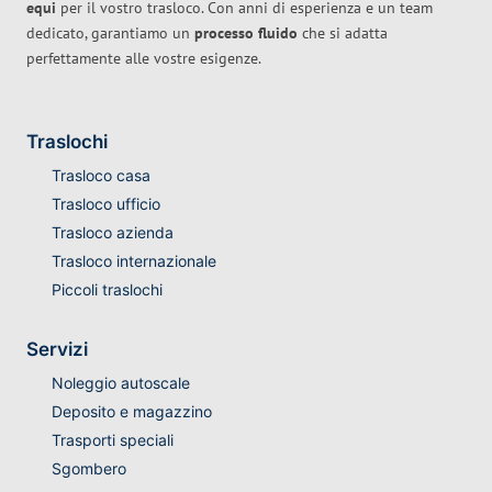
equi
per il vostro trasloco. Con anni di esperienza e un team
dedicato, garantiamo un
processo fluido
che si adatta
perfettamente alle vostre esigenze.
Traslochi
Trasloco casa
Trasloco ufficio
Trasloco azienda
Trasloco internazionale
Piccoli traslochi
Servizi
Noleggio autoscale
Deposito e magazzino
Trasporti speciali
Sgombero