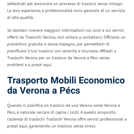
addestrati per assicurare un processo di trasloco senza intoppi.
La loro esperienza e professionalità sono garanzia di un servizio
di alta qualità.
Se desideri ricevere maggiori informazioni sui costi e sui servizi
offerti da Traslochi Verona, non esitare a contattarci. Offriamo un
preventivo gratuito e senza impegno, per permetterti di
pianificare il tuo trasloco con serenità e sicurezza. Affidati a
Traslochi Verona per un trasloco da Verona a Pécs senza
problemi e a prezzi equi.
Trasporto Mobili Economico
da Verona a Pécs
Quando si pianifica un trasloco da una Verona come Verona a
Pécs, è naturale cercare di capire i costi. A questo proposito,
l’azienda di traslochi Traslochi Verona offre servizi professionali a
prezzi equi, garantendo un trasloco senza stress.