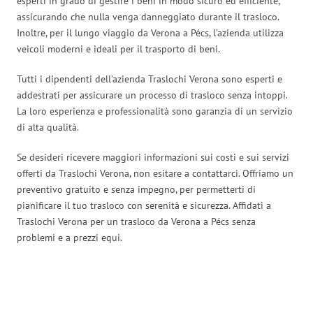
esperti in grado di gestire i beni in modo sicuro ed efficiente,
assicurando che nulla venga danneggiato durante il trasloco.
Inoltre, per il lungo viaggio da Verona a Pécs, l’azienda utilizza
veicoli moderni e ideali per il trasporto di beni.
Tutti i dipendenti dell’azienda Traslochi Verona sono esperti e
addestrati per assicurare un processo di trasloco senza intoppi.
La loro esperienza e professionalità sono garanzia di un servizio
di alta qualità.
Se desideri ricevere maggiori informazioni sui costi e sui servizi
offerti da Traslochi Verona, non esitare a contattarci. Offriamo un
preventivo gratuito e senza impegno, per permetterti di
pianificare il tuo trasloco con serenità e sicurezza. Affidati a
Traslochi Verona per un trasloco da Verona a Pécs senza
problemi e a prezzi equi.
Traslochi Verona in numeri: