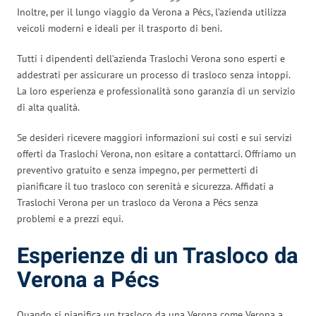
Inoltre, per il lungo viaggio da Verona a Pécs, l’azienda utilizza
veicoli moderni e ideali per il trasporto di beni.
Tutti i dipendenti dell’azienda Traslochi Verona sono esperti e
addestrati per assicurare un processo di trasloco senza intoppi.
La loro esperienza e professionalità sono garanzia di un servizio
di alta qualità.
Se desideri ricevere maggiori informazioni sui costi e sui servizi
offerti da Traslochi Verona, non esitare a contattarci. Offriamo un
preventivo gratuito e senza impegno, per permetterti di
pianificare il tuo trasloco con serenità e sicurezza. Affidati a
Traslochi Verona per un trasloco da Verona a Pécs senza
problemi e a prezzi equi.
Esperienze di un Trasloco da
Verona a Pécs
Quando si pianifica un trasloco da una Verona come Verona a