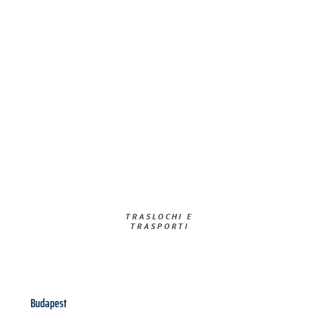
TRASLOCHI E
TRASPORTI​
Budapest