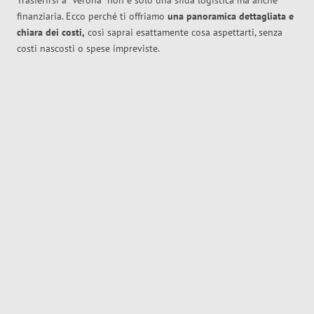
Trasferirsi a
Verona
non è solo una sfida logistica ma anche
finanziaria. Ecco perché ti offriamo
una panoramica dettagliata e
chiara dei costi,
così saprai esattamente cosa aspettarti, senza
costi nascosti o spese impreviste.