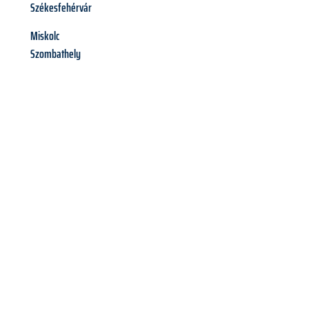
Székesfehérvár
Miskolc
Szombathely
Richiedi ora la tua
offerta
al
miglior
prezzo !
Inviateci adesso la vostra richiesta non vincolante e
assicuratevi la vostra
offerta di trasloco per le vostre esigenze
a Verona
al miglior prezzo! Approfitta dell’occasione per
un
trasloco senza stress
e con il massimo comfort: