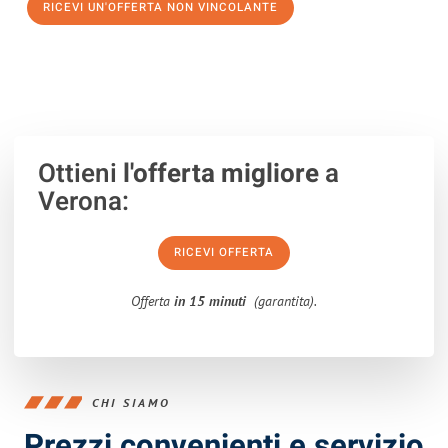
RICEVI UN'OFFERTA NON VINCOLANTE
100% non vincolante – Risposta garantita entro 15 minuti.
Ottieni
l'offerta migliore
a
Verona:
RICEVI OFFERTA
Offerta
in 15 minuti
(garantita).
CHI SIAMO
Prezzi convenienti e servizio