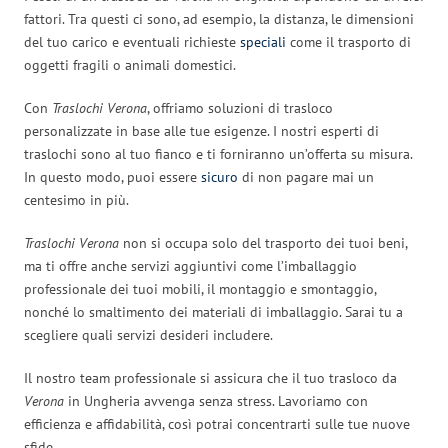
fattori. Tra questi ci sono, ad esempio, la distanza, le dimensioni
del tuo carico e eventuali richieste
speciali
come il trasporto di
oggetti fragili o animali domestici.
Con
Traslochi Verona
, offriamo soluzioni di trasloco
personalizzate in base alle tue esigenze. I nostri esperti di
traslochi sono al tuo fianco e ti forniranno un’offerta su misura.
In questo modo, puoi essere
sicuro
di non pagare mai un
centesimo in più.
Traslochi Verona
non si occupa solo del trasporto dei tuoi beni,
ma ti offre anche servizi aggiuntivi come l’imballaggio
professionale dei tuoi mobili, il montaggio e smontaggio,
nonché lo smaltimento dei materiali di imballaggio. Sarai tu a
scegliere quali servizi desideri includere.
Il nostro team professionale si assicura che il tuo trasloco da
Verona
in Ungheria avvenga senza stress. Lavoriamo con
efficienza e affidabilità, così potrai concentrarti sulle tue nuove
sfide.