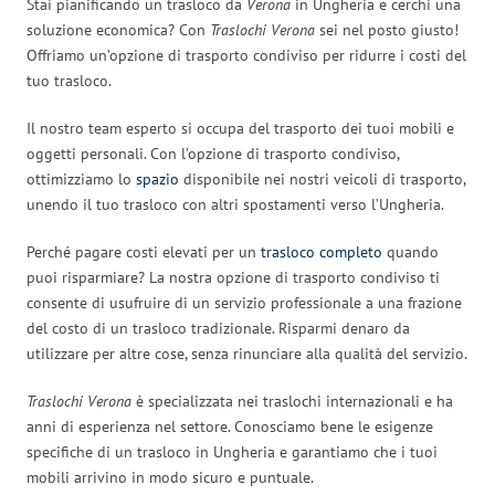
Stai pianificando un trasloco da
Verona
in Ungheria e cerchi una
soluzione economica? Con
Traslochi Verona
sei nel posto giusto!
Offriamo un’opzione di trasporto condiviso per ridurre i costi del
tuo trasloco.
Il nostro team esperto si occupa del trasporto dei tuoi mobili e
oggetti personali. Con l’opzione di trasporto condiviso,
ottimizziamo lo
spazio
disponibile nei nostri veicoli di trasporto,
unendo il tuo trasloco con altri spostamenti verso l’Ungheria.
Perché pagare costi elevati per un
trasloco completo
quando
puoi risparmiare? La nostra opzione di trasporto condiviso ti
consente di usufruire di un servizio professionale a una frazione
del costo di un trasloco tradizionale. Risparmi denaro da
utilizzare per altre cose, senza rinunciare alla qualità del servizio.
Traslochi Verona
è specializzata nei traslochi internazionali e ha
anni di esperienza nel settore. Conosciamo bene le esigenze
specifiche di un trasloco in Ungheria e garantiamo che i tuoi
mobili arrivino in modo sicuro e puntuale.