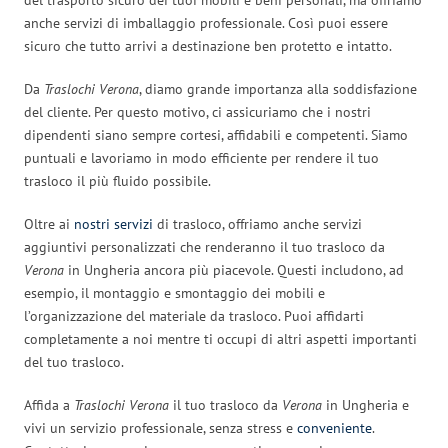
anche servizi di imballaggio professionale. Così puoi essere
sicuro che tutto arrivi a destinazione ben protetto e intatto.
Da
Traslochi Verona
, diamo grande importanza alla soddisfazione
del cliente. Per questo motivo, ci assicuriamo che i nostri
dipendenti siano sempre cortesi, affidabili e competenti. Siamo
puntuali e lavoriamo in modo efficiente per rendere il tuo
trasloco il più fluido possibile.
Oltre ai
nostri servizi
di trasloco, offriamo anche servizi
aggiuntivi personalizzati che renderanno il tuo trasloco da
Verona
in Ungheria ancora più piacevole. Questi includono, ad
esempio, il montaggio e smontaggio dei mobili e
l’organizzazione del materiale da trasloco. Puoi affidarti
completamente a noi mentre ti occupi di altri aspetti importanti
del tuo trasloco.
Affida a
Traslochi Verona
il tuo trasloco da
Verona
in Ungheria e
vivi un servizio professionale, senza stress e
conveniente
.