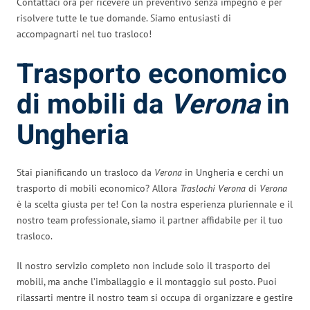
Contattaci ora per ricevere un preventivo senza impegno e per
risolvere tutte le tue domande. Siamo entusiasti di
accompagnarti nel tuo trasloco!
Trasporto economico
di mobili da
Verona
in
Ungheria
Stai pianificando un trasloco da
Verona
in Ungheria e cerchi un
trasporto di mobili economico? Allora
Traslochi Verona
di
Verona
è la scelta giusta per te! Con la nostra esperienza pluriennale e il
nostro team professionale, siamo il partner affidabile per il tuo
trasloco.
Il nostro servizio completo non include solo il trasporto dei
mobili, ma anche l’imballaggio e il montaggio sul posto. Puoi
rilassarti mentre il nostro team si occupa di organizzare e gestire