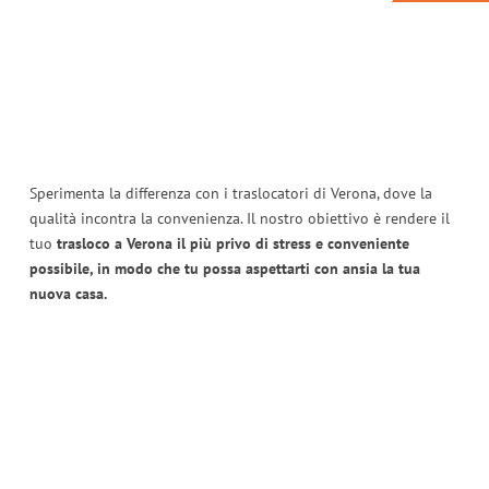
Sperimenta la differenza con i traslocatori di Verona, dove la
qualità incontra la convenienza. Il nostro obiettivo è rendere il
tuo
trasloco a Verona il più privo di stress e conveniente
possibile, in modo che tu possa aspettarti con ansia la tua
nuova casa.