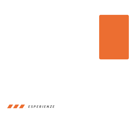
ESPERIENZE