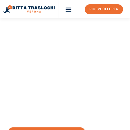
RICEVI OFFERTA
Ditta Traslochi Verona
Servizi Traslochi Verona
Costi e prezzi
TRASLOCHI VERONA
Traslochi Verona
Ungheria
Il tuo trasloco Verona Ungheria può essere così facile!
Sperimenta il nostro
servizio di prima classe
e assicurati i
migliori prezzi in Verona
.
Richiedo ora la tua offerta personalizzata e fai il primo passo
verso un trasloco senza stress a Ungheria