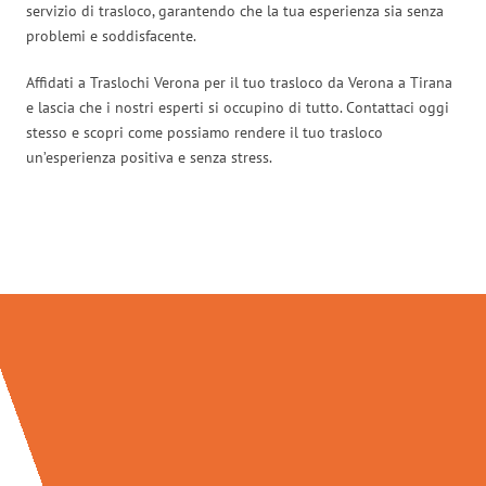
servizio di trasloco, garantendo che la tua esperienza sia senza
problemi e soddisfacente.
Affidati a Traslochi Verona per il tuo trasloco da Verona a Tirana
e lascia che i nostri esperti si occupino di tutto. Contattaci oggi
stesso e scopri come possiamo rendere il tuo trasloco
un’esperienza positiva e senza stress.
Traslochi Verona in numeri: