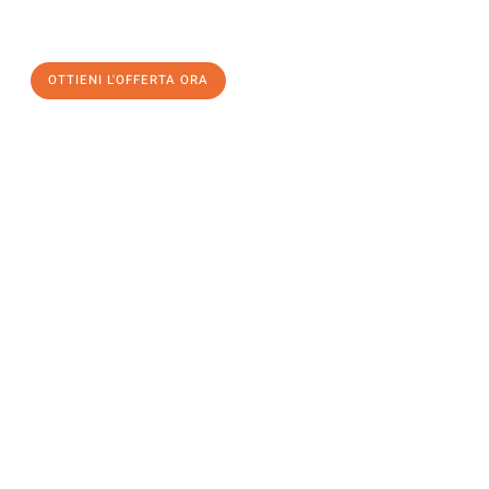
un
trasloco senza stress
e con il massimo comfort:
OTTIENI L'OFFERTA ORA