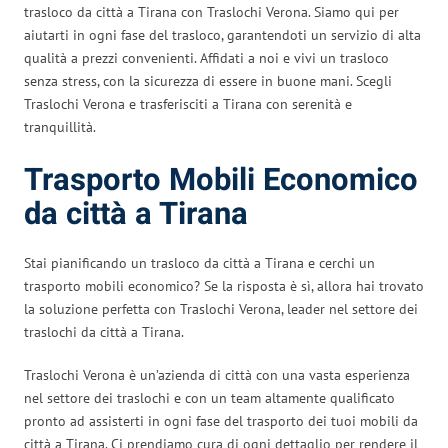
trasloco da città a Tirana con Traslochi Verona. Siamo qui per
aiutarti in ogni fase del trasloco, garantendoti un servizio di alta
qualità a prezzi convenienti. Affidati a noi e vivi un trasloco
senza stress, con la sicurezza di essere in buone mani. Scegli
Traslochi Verona e trasferisciti a Tirana con serenità e
tranquillità.
Trasporto Mobili Economico
da città a Tirana
Stai pianificando un trasloco da città a Tirana e cerchi un
trasporto mobili economico? Se la risposta è sì, allora hai trovato
la soluzione perfetta con Traslochi Verona, leader nel settore dei
traslochi da città a Tirana.
Traslochi Verona è un’azienda di città con una vasta esperienza
nel settore dei traslochi e con un team altamente qualificato
pronto ad assisterti in ogni fase del trasporto dei tuoi mobili da
città a Tirana. Ci prendiamo cura di ogni dettaglio per rendere il