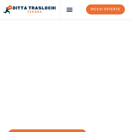
RICEVI OFFERTA
Ditta Traslochi Verona
Servizi Traslochi Verona
Costi e prezzi
TRASLOCHI VERONA
Traslochi Verona
Tirana
Il tuo trasloco Verona Tirana può essere così facile! Sperimenta
il nostro
servizio di prima classe
e assicurati i
migliori prezzi in
Verona
.
Richiedo ora la tua offerta personalizzata e fai il primo passo
verso un trasloco senza stress a Tirana