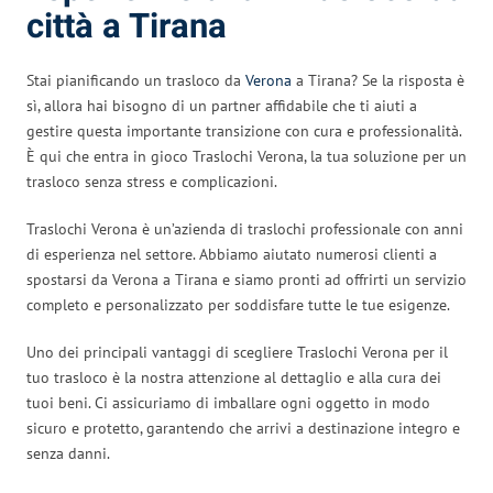
città a Tirana
Stai pianificando un trasloco da
Verona
a Tirana? Se la risposta è
sì, allora hai bisogno di un partner affidabile che ti aiuti a
gestire questa importante transizione con cura e professionalità.
È qui che entra in gioco Traslochi Verona, la tua soluzione per un
trasloco senza stress e complicazioni.
Traslochi Verona è un’azienda di traslochi professionale con anni
di esperienza nel settore. Abbiamo aiutato numerosi clienti a
spostarsi da Verona a Tirana e siamo pronti ad offrirti un servizio
completo e personalizzato per soddisfare tutte le tue esigenze.
Uno dei principali vantaggi di scegliere Traslochi Verona per il
tuo trasloco è la nostra attenzione al dettaglio e alla cura dei
tuoi beni. Ci assicuriamo di imballare ogni oggetto in modo
sicuro e protetto, garantendo che arrivi a destinazione integro e
senza danni.