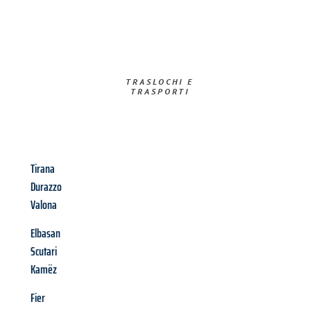
TRASLOCHI E
TRASPORTI​
Tirana
Durazzo
Valona
Elbasan
Scutari
Kamëz
Fier