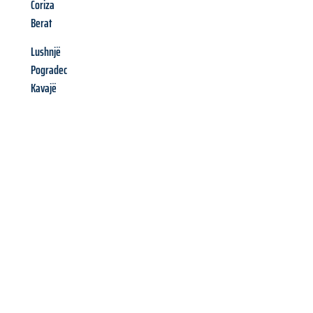
Coriza
Berat
Lushnjë
Pogradec
Kavajë
Richiedi ora la tua
offerta
al
miglior
prezzo !
Inviateci adesso la vostra richiesta non vincolante e
assicuratevi la vostra
offerta di trasloco per le vostre esigenze
a Verona
al miglior prezzo! Approfitta dell’occasione per