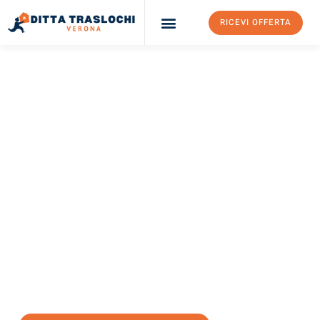
RICEVI OFFERTA
Ditta Traslochi Verona
Servizi Traslochi Verona
Costi e prezzi
TRASLOCHI VERONA
Traslochi Verona
Coriza
Il tuo trasloco Verona Coriza può essere così facile! Sperimenta
il nostro
servizio di prima classe
e assicurati i
migliori prezzi in
Verona
.
Richiedo ora la tua offerta personalizzata e fai il primo passo
verso un trasloco senza stress a Coriza