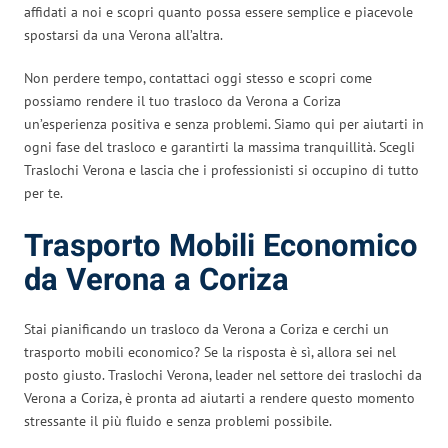
affidati a noi e scopri quanto possa essere semplice e piacevole
spostarsi da una Verona all’altra.
Non perdere tempo, contattaci oggi stesso e scopri come
possiamo rendere il tuo trasloco da Verona a Coriza
un’esperienza positiva e senza problemi. Siamo qui per aiutarti in
ogni fase del trasloco e garantirti la massima tranquillità. Scegli
Traslochi Verona e lascia che i professionisti si occupino di tutto
per te.
Trasporto Mobili Economico
da Verona a Coriza
Stai pianificando un trasloco da Verona a Coriza e cerchi un
trasporto mobili economico? Se la risposta è sì, allora sei nel
posto giusto. Traslochi Verona, leader nel settore dei traslochi da
Verona a Coriza, è pronta ad aiutarti a rendere questo momento
stressante il più fluido e senza problemi possibile.