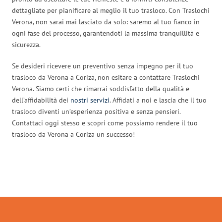
dettagliate per pianificare al meglio il tuo trasloco. Con Traslochi
Verona, non sarai mai lasciato da solo: saremo al tuo fianco in
ogni fase del processo, garantendoti la massima tranquillità e
sicurezza.
Se desideri ricevere un preventivo senza impegno per il tuo
trasloco da Verona a Coriza, non esitare a contattare Traslochi
Verona. Siamo certi che rimarrai soddisfatto della qualità e
dell’affidabilità dei
nostri servizi
. Affidati a noi e lascia che il tuo
trasloco diventi un’esperienza positiva e senza pensieri.
Contattaci oggi stesso e scopri come possiamo rendere il tuo
trasloco da Verona a Coriza un successo!
Traslochi Verona in numeri: