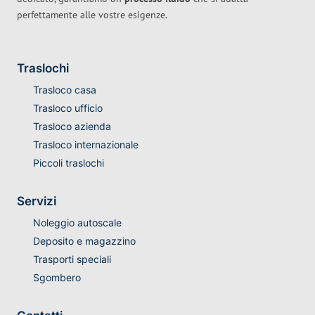
perfettamente alle vostre esigenze.
Traslochi
Trasloco casa
Trasloco ufficio
Trasloco azienda
Trasloco internazionale
Piccoli traslochi
Servizi
Noleggio autoscale
Deposito e magazzino
Trasporti speciali
Sgombero