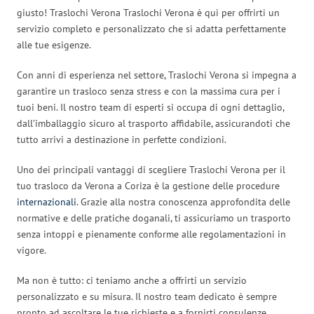
giusto! Traslochi Verona Traslochi Verona è qui per offrirti un
servizio completo e personalizzato che si adatta perfettamente
alle tue esigenze.
Con anni di esperienza nel settore, Traslochi Verona si impegna a
garantire un trasloco senza stress e con la massima cura per i
tuoi beni. Il nostro team di esperti si occupa di ogni dettaglio,
dall’imballaggio sicuro al trasporto affidabile, assicurandoti che
tutto arrivi a destinazione in perfette condizioni.
Uno dei principali vantaggi di scegliere Traslochi Verona per il
tuo trasloco da Verona a Coriza è la gestione delle procedure
internazionali
. Grazie alla nostra conoscenza approfondita delle
normative e delle pratiche doganali, ti assicuriamo un trasporto
senza intoppi e pienamente conforme alle regolamentazioni in
vigore.
Ma non è tutto: ci teniamo anche a offrirti un servizio
personalizzato e su misura. Il nostro team dedicato è sempre
pronto ad ascoltare le tue richieste e a fornirti consulenze