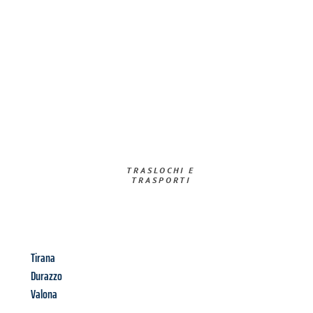
TRASLOCHI E
TRASPORTI​
Tirana
Durazzo
Valona