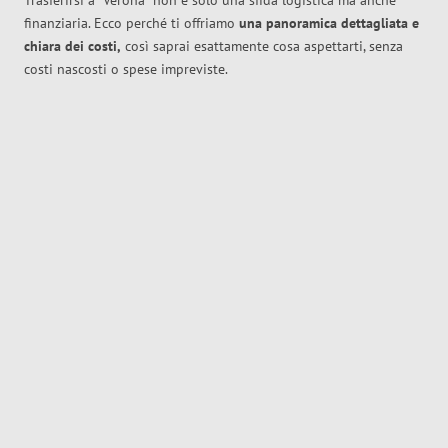
Trasferirsi a
Verona
non è solo una sfida logistica ma anche
finanziaria. Ecco perché ti offriamo
una panoramica dettagliata e
chiara dei costi,
così saprai esattamente cosa aspettarti, senza
costi nascosti o spese impreviste.