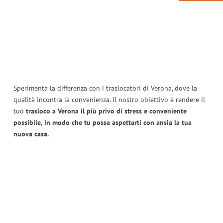
Sperimenta la differenza con i traslocatori di Verona, dove la
qualità incontra la convenienza. Il nostro obiettivo è rendere il
tuo
trasloco a Verona il più privo di stress e conveniente
possibile, in modo che tu possa aspettarti con ansia la tua
nuova casa.