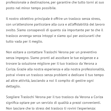
professionale a destinazione, per garantire che tutto torni al suo
posto nel minor tempo possibile.
Il nostro obiettivo principale è offrire un trasloco senza stress,
con un’attenzione particolare alla cura e all’affidabilità del lavoro
svolto. Siamo consapevoli di quanto sia importante per te che il
trasloco avvenga senza intoppi e siamo qui per assicurarti che
tutto vada per il meglio.
Non esitare a contattare Traslochi Verona per un preventivo
senza impegno. Siamo pronti ad ascoltare le tue esigenze e a
trovare la soluzione migliore per il tuo trasloco da Verona a
Coriza. Grazie alla nostra esperienza e alla nostra professionalità,
potrai vivere un trasloco senza problemi e dedicare il tuo tempo
ad altre attività, lasciando a noi il compito di gestire ogni
dettaglio.
Scegliere Traslochi Verona per il tuo trasloco da Verona a Coriza
significa optare per un servizio di qualità a prezzi convenienti.
Non lasciare che lo stress del trasloco ti rovini l’esperienza: