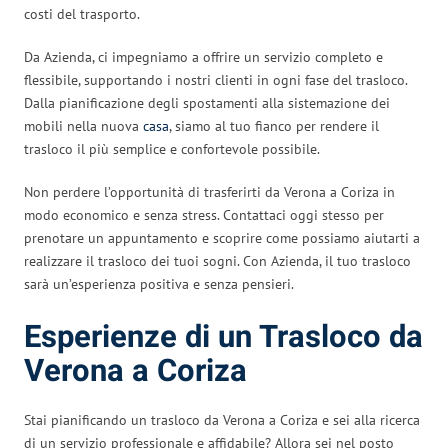
costi del trasporto.
Da Azienda, ci impegniamo a offrire un servizio completo e
flessibile, supportando i nostri clienti in ogni fase del trasloco.
Dalla pianificazione degli spostamenti alla sistemazione dei
mobili nella nuova
casa
, siamo al tuo fianco per rendere il
trasloco il più semplice e confortevole possibile.
Non perdere l’opportunità di trasferirti da Verona a Coriza in
modo economico e senza stress. Contattaci oggi stesso per
prenotare un appuntamento e scoprire come possiamo aiutarti a
realizzare il trasloco dei tuoi sogni. Con Azienda, il tuo trasloco
sarà un’esperienza positiva e senza pensieri.
Esperienze di un Trasloco da
Verona a Coriza
Stai pianificando un trasloco da Verona a Coriza e sei alla ricerca
di un servizio professionale e affidabile? Allora sei nel posto