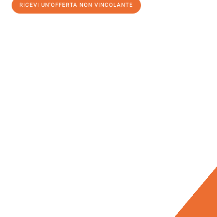
RICEVI UN'OFFERTA NON VINCOLANTE