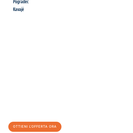
Pogradec
Kavajë
Richiedi ora la tua
offerta
al
miglior
prezzo !
Inviateci adesso la vostra richiesta non vincolante e
assicuratevi la vostra
offerta di trasloco per le vostre esigenze
a Verona
al miglior prezzo! Approfitta dell’occasione per
un
trasloco senza stress
e con il massimo comfort:
OTTIENI L'OFFERTA ORA