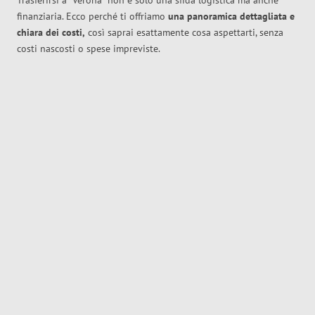
Trasferirsi a
Verona
non è solo una sfida logistica ma anche
finanziaria. Ecco perché ti offriamo
una panoramica dettagliata e
chiara dei costi,
così saprai esattamente cosa aspettarti, senza
costi nascosti o spese impreviste.