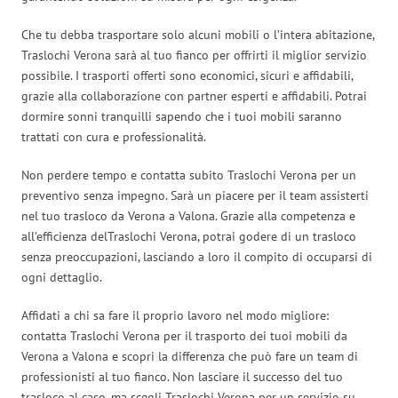
Che tu debba trasportare solo alcuni mobili o l’intera abitazione,
Traslochi Verona sarà al tuo fianco per offrirti il miglior servizio
possibile. I trasporti offerti sono economici, sicuri e affidabili,
grazie alla collaborazione con partner esperti e affidabili. Potrai
dormire sonni tranquilli sapendo che i tuoi mobili saranno
trattati con cura e professionalità.
Non perdere tempo e contatta subito Traslochi Verona per un
preventivo senza impegno. Sarà un piacere per il team assisterti
nel tuo trasloco da Verona a Valona. Grazie alla competenza e
all’efficienza delTraslochi Verona, potrai godere di un trasloco
senza preoccupazioni, lasciando a loro il compito di occuparsi di
ogni dettaglio.
Affidati a chi sa fare il proprio lavoro nel modo migliore:
contatta Traslochi Verona per il trasporto dei tuoi mobili da
Verona a Valona e scopri la differenza che può fare un team di
professionisti al tuo fianco. Non lasciare il successo del tuo
trasloco al caso, ma scegli Traslochi Verona per un servizio su