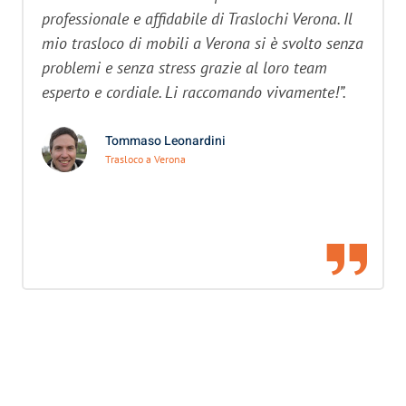
professionale e affidabile di Traslochi Verona. Il
mio trasloco di mobili a Verona si è svolto senza
problemi e senza stress grazie al loro team
esperto e cordiale. Li raccomando vivamente!”.
Tommaso Leonardini
Trasloco a Verona