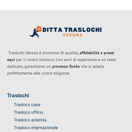
Traslochi Verona è sinonimo di qualità,
affidabilità e prezzi
equi
per il vostro trasloco. Con anni di esperienza e un team
dedicato, garantiamo un
processo fluido
che si adatta
perfettamente alle vostre esigenze.
Traslochi
Trasloco casa
Trasloco ufficio
Trasloco azienda
Trasloco internazionale