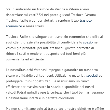
Stai pianificando un trasloco da Verona a Valona e vuoi
risparmiare sui costi? Sei nel posto giusto! Traslochi Verona
Trasloco Facile è qui per aiutarti a rendere il tuo
trasloco
economico
e senza stress.
Trasloco Facile si distingue per il servizio economico che offre ai
suoi clienti grazie alla possibilità di condividere lo
spazio
nei
veicoli già prenotati per altri traslochi. Questo permette di
ridurre i costi e rendere il trasporto dei tuoi beni più
conveniente ed efficiente.
La nostraTraslochi Veronasi impegna a garantire un trasporto
sicuro e affidabile dei tuoi beni. Utilizziamo materiali
speciali
per
proteggere i tuoi oggetti fragili e assicuriamo un carico
efficiente per massimizzare lo spazio disponibile nei nostri
veicoli. Potrai quindi avere la certezza che i tuoi beni arriveranno
a destinazione intatti e in perfette condizioni.
Ma non ci limitiamo solo al trasporto: il nostro obiettivo è offrire