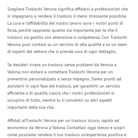
Scegliere Traslochi Verona significa affidarsi a professionisti che
si impegnano a rendere il trasloco il meno stressante possibile.
La cura e l’affidabilità del nostro lavoro sono i nostri punti di
forza, perché sappiamo quanto sia importante per te che il
trasloco sia gestito con attenzione e competenza. Con Traslochi
Verona, puoi contare su un servizio di alta qualità e su un team
di esperti del settore che si prende cura di ogni dettaglio.
Se desideri vivere un trasloco senza problemi da Verona a
Valona, non esitare a contattare Traslochi Verona per un
preventivo personalizzato e senza impegno. Siamo pronti ad
assisterti in ogni fase del trasloco, per garantirti un servizio
efficiente e di qualità. Lascia che i nostri professionisti si
occupino di tutto, mentre tu ti concentri su altri aspetti
importanti della tua vita.
Affidati alTraslochi Verona per un trasloco sicuro, rapido ed
economico da Verona a Valona. Contattaci oggi stesso e scopri
come possiamo rendere il tuo trasloco un’esperienza positiva e