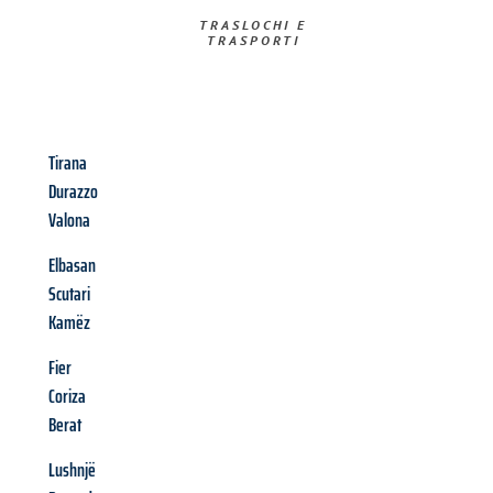
TRASLOCHI E
TRASPORTI​
Tirana
Durazzo
Valona
Elbasan
Scutari
Kamëz
Fier
Coriza
Berat
Lushnjë