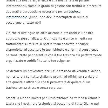
Grazie alla nostra esperienza e alla nostra rete di partner
internazionali, siamo in grado di gestire con facilità le procedure
doganali e burocratiche necessarie per un
trasloco
internazionale
. Quindi non devi preoccuparti di nulla, ci
occupiamo di tutto noi!
Ciò che ci distingue da altre aziende di traslochi è il nostro
approccio personalizzato. Ogni cliente è unico e merita un
trattamento su misura. Il nostro team dedicato è sempre
disponibile ad ascoltare le tue richieste e a fornirti consulenze
personalizzate per garantire che il tuo trasloco sia perfettamente
organizzato e soddisfi tutte le tue esigenze.
Se desideri un preventivo per il tuo trasloco da Verona a Valona,
non esitare a contattarci. Siamo pronti ad offrirti un servizio di
alta qualità e affidabile che ti permetterà di godere di un
trasloco senza stress e senza sorprese.
Affidati a MondoMovers per il tuo trasloco da Verona a Valona e
lascia che i nostri professionisti si occupino di tutto. Siamo qui