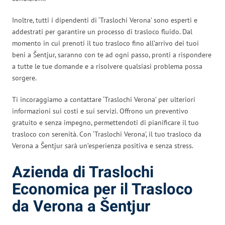
Inoltre, tutti i dipendenti di ‘Traslochi Verona’ sono esperti e
addestrati per garantire un processo di trasloco fluido. Dal
momento in cui prenoti il tuo trasloco fino all’arrivo dei tuoi
beni a Šentjur, saranno con te ad ogni passo, pronti a rispondere
a tutte le tue domande e a risolvere qualsiasi problema possa
sorgere.
Ti incoraggiamo a contattare ‘Traslochi Verona’ per ulteriori
informazioni sui costi e sui servizi. Offrono un preventivo
gratuito e senza impegno, permettendoti di pianificare il tuo
trasloco con serenità. Con ‘Traslochi Verona’, il tuo trasloco da
Verona a Šentjur sarà un’esperienza positiva e senza stress.
Azienda di Traslochi
Economica per il Trasloco
da Verona a Šentjur