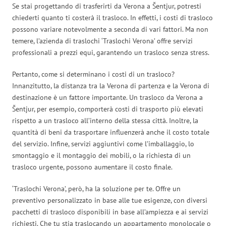
Se stai progettando di trasferirti da Verona a Šentjur, potresti
chiederti quanto ti costerà il trasloco. In effetti, i costi di trasloco
possono variare notevolmente a seconda di vari fattori. Ma non
temere, l’azienda di traslochi ‘Traslochi Verona’ offre servizi
professionali a prezzi equi, garantendo un trasloco senza stress.
Pertanto, come si determinano i costi di un trasloco?
Innanzitutto, la distanza tra la Verona di partenza e la Verona di
destinazione è un fattore importante. Un trasloco da Verona a
Šentjur, per esempio, comporterà costi di trasporto più elevati
rispetto a un trasloco all’interno della stessa città. Inoltre, la
quantità di beni da trasportare influenzerà anche il costo totale
del servizio. Infine, servizi aggiuntivi come l’imballaggio, lo
smontaggio e il montaggio dei mobili, o la richiesta di un
trasloco urgente, possono aumentare il costo finale.
‘Traslochi Verona’, però, ha la soluzione per te. Offre un
preventivo personalizzato in base alle tue esigenze, con diversi
pacchetti di trasloco disponibili in base all’ampiezza e ai servizi
richiesti. Che tu stia traslocando un appartamento monolocale o