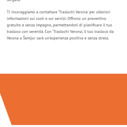
Ti incoraggiamo a contattare ‘Traslochi Verona’ per ulteriori
informazioni sui costi e sui servizi. Offrono un preventivo
gratuito e senza impegno, permettendoti di pianificare il tuo
trasloco con serenità. Con ‘Traslochi Verona’, il tuo trasloco da
Verona a Šentjur sarà un’esperienza positiva e senza stress.
Traslochi Verona in numeri: