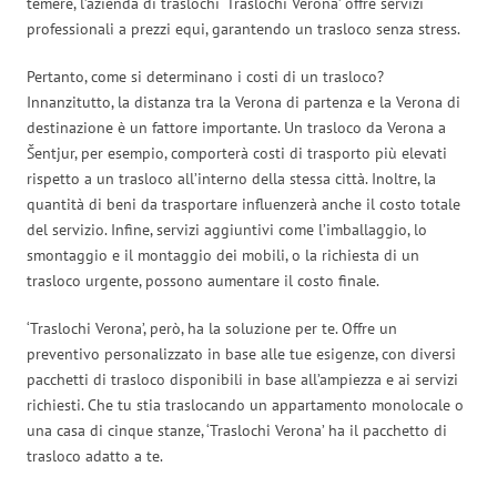
temere, l’azienda di traslochi ‘Traslochi Verona’ offre servizi
professionali a prezzi equi, garantendo un trasloco senza stress.
Pertanto, come si determinano i costi di un trasloco?
Innanzitutto, la distanza tra la Verona di partenza e la Verona di
destinazione è un fattore importante. Un trasloco da Verona a
Šentjur, per esempio, comporterà costi di trasporto più elevati
rispetto a un trasloco all’interno della stessa città. Inoltre, la
quantità di beni da trasportare influenzerà anche il costo totale
del servizio. Infine, servizi aggiuntivi come l’imballaggio, lo
smontaggio e il montaggio dei mobili, o la richiesta di un
trasloco urgente, possono aumentare il costo finale.
‘Traslochi Verona’, però, ha la soluzione per te. Offre un
preventivo personalizzato in base alle tue esigenze, con diversi
pacchetti di trasloco disponibili in base all’ampiezza e ai servizi
richiesti. Che tu stia traslocando un appartamento monolocale o
una casa di cinque stanze, ‘Traslochi Verona’ ha il pacchetto di
trasloco adatto a te.