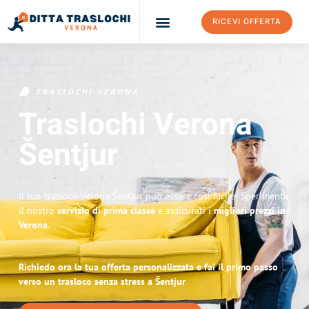
RICEVI OFFERTA
Ditta Traslochi Verona
Servizi Traslochi Verona
Costi e prezzi
TRASLOCHI VERONA
Traslochi Verona
Šentjur
Il tuo trasloco Verona Šentjur può essere così facile! Sperimenta
il nostro
servizio di prima classe
e assicurati i
migliori prezzi in
Verona
.
Richiedo ora la tua offerta personalizzata e fai il primo passo
verso un trasloco senza stress a Šentjur