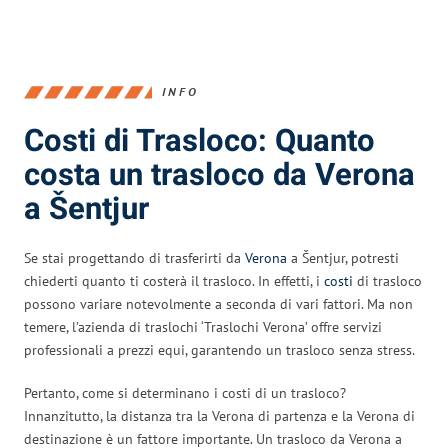
INFO
Costi di Trasloco: Quanto
costa un trasloco da Verona
a Šentjur
Se stai progettando di trasferirti da
Verona
a Šentjur, potresti
chiederti quanto ti costerà il trasloco. In effetti, i
costi
di trasloco
possono variare notevolmente a seconda di vari fattori. Ma non
temere, l’azienda di traslochi ‘Traslochi Verona’ offre servizi
professionali a prezzi equi, garantendo un trasloco senza stress.
Pertanto, come si determinano i costi di un trasloco?
Innanzitutto, la distanza tra la Verona di partenza e la Verona di
destinazione è un fattore importante. Un trasloco da Verona a