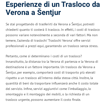
Esperienze di un Trasloco da
Verona a Šentjur
Se stai progettando di trasferirti da Verona a Šentjur, potresti
chiederti quanto ti costerà il trasloco. In effetti, i costi di trasloco
possono variare notevolmente a seconda di vari fattori. Ma non
temere, l’azienda di traslochi ‘Traslochi Verona’ offre servizi
professionali a prezzi equi, garantendo un trasloco senza stress.
Pertanto, come si determinano i costi di un trasloco?
Innanzitutto, la distanza tra la Verona di partenza e la Verona di
destinazione è un fattore importante. Un trasloco da Verona a
Šentjur, per esempio, comporterà costi di trasporto più elevati
rispetto a un trasloco all’interno della stessa città. Inoltre, la
quantità di beni da trasportare influenzerà anche il costo totale
del servizio. Infine, servizi aggiuntivi come l’imballaggio, lo
smontaggio e il montaggio dei mobili, o la richiesta di un
trasloco urgente, possono aumentare il costo finale.