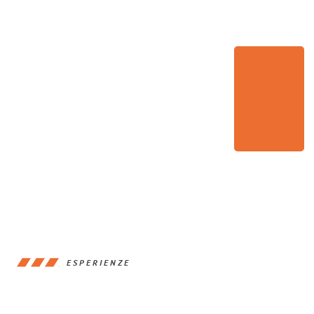
ESPERIENZE