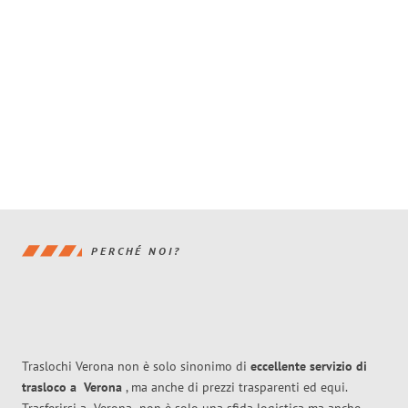
PERCHÉ NOI?
Traslochi Verona non è solo sinonimo di
eccellente
servizio di
trasloco
a
Verona
, ma anche di prezzi trasparenti ed equi.