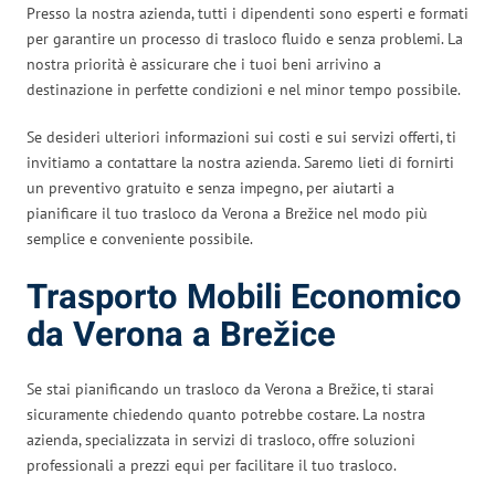
Presso la nostra azienda, tutti i dipendenti sono esperti e formati
per garantire un processo di trasloco fluido e senza problemi. La
nostra priorità è assicurare che i tuoi beni arrivino a
destinazione in perfette condizioni e nel minor tempo possibile.
Se desideri ulteriori informazioni sui costi e sui servizi offerti, ti
invitiamo a contattare la nostra azienda. Saremo lieti di fornirti
un preventivo gratuito e senza impegno, per aiutarti a
pianificare il tuo trasloco da Verona a Brežice nel modo più
semplice e conveniente possibile.
Trasporto Mobili Economico
da Verona a Brežice
Se stai pianificando un trasloco da Verona a Brežice, ti starai
sicuramente chiedendo quanto potrebbe costare. La nostra
azienda, specializzata in servizi di trasloco, offre soluzioni
professionali a prezzi equi per facilitare il tuo trasloco.