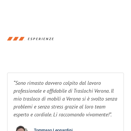
ESPERIENZE
“Sono rimasto davvero colpito dal lavoro
professionale e affidabile di Traslochi Verona. Il
mio trasloco di mobili a Verona si è svolto senza
problemi e senza stress grazie al loro team
esperto e cordiale. Li raccomando vivamente!”.
Tommaso Leonardini