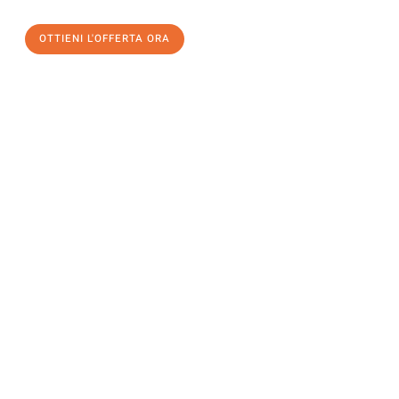
OTTIENI L'OFFERTA ORA