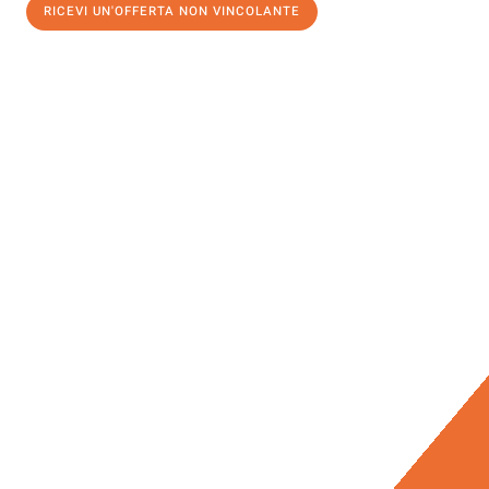
RICEVI UN'OFFERTA NON VINCOLANTE