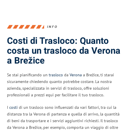
INFO
Costi di Trasloco: Quanto
costa un trasloco da Verona
a Brežice
Se stai pianificando un
trasloco
da
Verona
a Brežice, ti starai
sicuramente chiedendo quanto potrebbe costare. La nostra
azienda, specializzata in servizi di trasloco, offre soluzioni
professionali a prezzi equi per facilitare il tuo trasloco.
I
costi
di un trasloco sono influenzati da vari fattori, tra cui la
distanza tra la Verona di partenza e quella di arrivo, la quantità
di beni da trasportare e i servizi aggiuntivi richiesti. Il trasloco
da Verona a Brežice, per esempio, comporta un viaggio di oltre