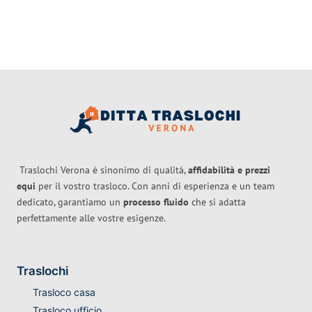
Traslochi Verona è sinonimo di qualità,
affidabilità e prezzi
equi
per il vostro trasloco. Con anni di esperienza e un team
dedicato, garantiamo un
processo fluido
che si adatta
perfettamente alle vostre esigenze.
Traslochi
Trasloco casa
Trasloco ufficio