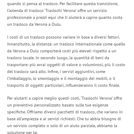
quando si pensa al trasloco. Per facilitare questa transizione,
l’azienda di trasloco ‘Traslochi Verona’ offre un servizio
professionale a prezzi equi che ti aiuterà a capire quanto costa
un trasloco da Verona a Oulu.
I costi di un trasloco possono variare in base a diversi fattori.
Innanzitutto, la distanza: un trasloco internazionale come quello
da Verona a Oulu comporterà costi più elevati rispetto a un
trasloco locale. In secondo luogo, la quantità di beni da
trasportare: più avrai oggetti di valore o voluminosi, più il costo
del trasloco sarà alto. Infine, i servizi aggiuntivi, come
l’imballaggio, lo smontaggio e il montaggio dei mobili, o il
trasporto di oggetti particolari, influenzeranno il costo finale.
Per aiutarti a capire meglio questi costi, ‘Traslochi Verona’ offre
un preventivo personalizzato basato sulle tue esigenze
specifiche. Offriamo diversi pacchetti di trasloco, che variano in
base all’ampiezza e ai servizi richiesti. Che tu abbia bisogno di
un servizio completo o solo di un aiuto parziale, abbiamo la
soluzione per te.