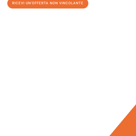
RICEVI UN'OFFERTA NON VINCOLANTE