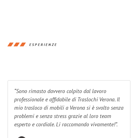
ESPERIENZE
“Sono rimasto davvero colpito dal lavoro
professionale e affidabile di Traslochi Verona. Il
mio trasloco di mobili a Verona si è svolto senza
problemi e senza stress grazie al loro team
esperto e cordiale. Li raccomando vivamente!”.