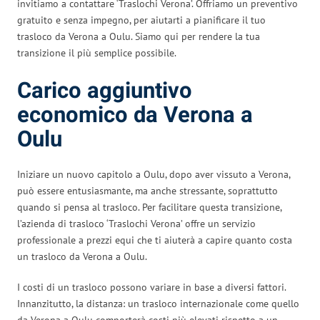
invitiamo a contattare ‘Traslochi Verona’. Offriamo un preventivo
gratuito e senza impegno, per aiutarti a pianificare il tuo
trasloco da Verona a Oulu. Siamo qui per rendere la tua
transizione il più semplice possibile.
Carico aggiuntivo
economico da Verona a
Oulu
Iniziare un nuovo capitolo a Oulu, dopo aver vissuto a Verona,
può essere entusiasmante, ma anche stressante, soprattutto
quando si pensa al trasloco. Per facilitare questa transizione,
l’azienda di trasloco ‘Traslochi Verona’ offre un servizio
professionale a prezzi equi che ti aiuterà a capire quanto costa
un trasloco da Verona a Oulu.
I costi di un trasloco possono variare in base a diversi fattori.
Innanzitutto, la distanza: un trasloco internazionale come quello
da Verona a Oulu comporterà costi più elevati rispetto a un