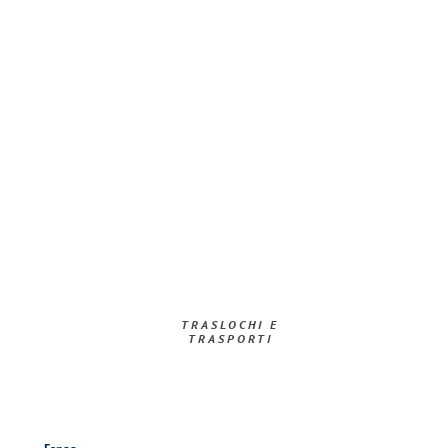
TRASLOCHI E
TRASPORTI​