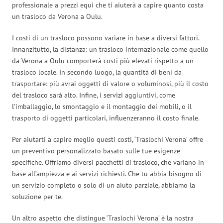
professionale a prezzi equi che ti aiuterà a capire quanto costa
un trasloco da Verona a Oulu.
I costi di un trasloco possono variare in base a diversi fattori.
Innanzitutto, la distanza: un trasloco internazionale come quello
da Verona a Oulu comporterà costi più elevati rispetto a un
trasloco locale. In secondo luogo, la quantità di beni da
trasportare: più avrai oggetti di valore o voluminosi, più il costo
del trasloco sarà alto. Infine, i servizi aggiuntivi, come
l’imballaggio, lo smontaggio e il montaggio dei mobili, o il
trasporto di oggetti particolari, influenzeranno il costo finale.
Per aiutarti a capire meglio questi costi, ‘Traslochi Verona’ offre
un preventivo personalizzato basato sulle tue esigenze
specifiche. Offriamo diversi pacchetti di trasloco, che variano in
base all’ampiezza e ai servizi richiesti. Che tu abbia bisogno di
un servizio completo o solo di un aiuto parziale, abbiamo la
soluzione per te.
Un altro aspetto che distingue ‘Traslochi Verona’ è la nostra