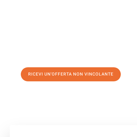
Jyväskylä
Il tuo trasloco Verona Jyväskylä può essere così facile! 
servizio di prima classe
e assicurati i
migliori prezzi in
Richiedo ora la tua offerta personalizzata e fai il prim
trasloco senza stress a Jyväskylä
RICEVI UN'OFFERTA NON VINCOLANTE
100% non vincolante – Risposta garantita entro 15 minuti.