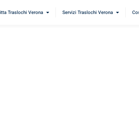
itta Traslochi Verona
Servizi Traslochi Verona
Cos