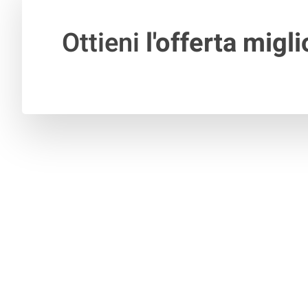
Ottieni
l'offerta migli