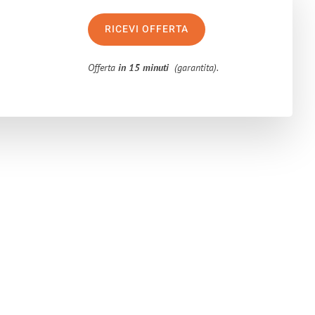
RICEVI OFFERTA
Offerta
in 15 minuti
(garantita).