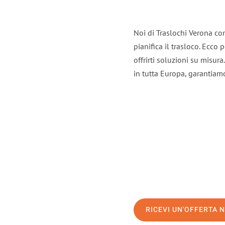
Noi di Traslochi Verona co
pianifica il trasloco. Ecco
offrirti soluzioni su misura
in tutta Europa, garantiamo 
RICEVI UN'OFFERTA 