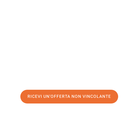
Osti Nad
Labem
Il tuo trasloco Verona Osti nad Labem può essere così fa
nostro
servizio di prima classe
e assicurati i
migliori pr
Richiedo ora la tua offerta personalizzata e fai il prim
trasloco senza stress a Osti nad Labem
RICEVI UN'OFFERTA NON VINCOLANTE
100% non vincolante – Risposta garantita entro 15 minuti.