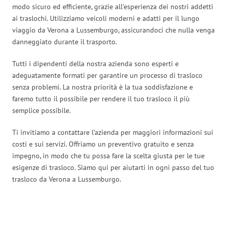
modo sicuro ed efficiente, grazie all’esperienza dei nostri addetti
ai traslochi. Utilizziamo veicoli moderni e adatti per il lungo
viaggio da Verona a Lussemburgo, assicurandoci che nulla venga
danneggiato durante il trasporto.
Tutti i dipendenti della nostra azienda sono esperti e
adeguatamente formati per garantire un processo di trasloco
senza problemi. La nostra priorità è la tua soddisfazione e
faremo tutto il possibile per rendere il tuo trasloco il più
semplice possibile.
Ti invitiamo a contattare l’azienda per maggiori informazioni sui
costi e sui servizi. Offriamo un preventivo gratuito e senza
impegno, in modo che tu possa fare la scelta giusta per le tue
esigenze di trasloco. Siamo qui per aiutarti in ogni passo del tuo
trasloco da Verona a Lussemburgo.
Traslochi Verona in numeri: