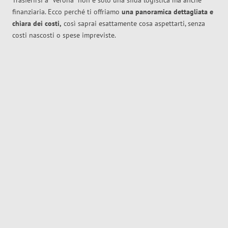
Trasferirsi a
Verona
non è solo una sfida logistica ma anche
finanziaria. Ecco perché ti offriamo
una panoramica dettagliata e
chiara dei costi,
così saprai esattamente cosa aspettarti, senza
costi nascosti o spese impreviste.