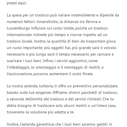
prezzi equi.
La spesa per un trasloco può variare notevolmente e dipende da
numerosi fattori. Innanzitutto, la distanza tra Verona e
Lussemburgo influisce sul costo totale, poiché un trasloco
internazionale richiede più tempo e risorse rispetto ad un
trasloco locale. Inoltre, la quantità di beni da trasportare gioca
un ruolo importante: più oggetti hai, più grande sarà il veicolo
necessario e più lungo sarà il tempo necessario per caricare e
scaricare i tuoi beni. Infine, i servizi aggiuntivi, come
l’imballaggio, lo smontaggio e il montaggio di mobili, o
l’assicurazione, possono aumentare il costo finale.
La nostra azienda, tuttavia, ti offre un preventivo personalizzato
basato sulle tue esigenze. Offriamo diversi pacchetti di trasloco,
a seconda dell’entità del trasloco e dei servizi richiesti. Che tu
abbia bisogno di traslocare solo alcuni mobili o un’intera casa,
troveremo la soluzione più adatta a te.
Inoltre, l’azienda garantisce che i tuoi beni saranno gestiti in