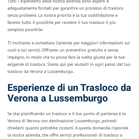
Tutti i dipendenti della nostra azienda sono esperti e
adeguatamente formati per garantire un processo di trasloco
senza problemi. La nostra priorità è la tua soddisfazione e
faremo tutto il possibile per rendere il tuo trasloco il più
semplice possibile.
Ti invitiamo a contattare l’azienda per maggiori informazioni sui
costi e sui servizi. Offriamo un preventivo gratuito e senza
impegno, in modo che tu possa fare la scelta giusta per le tue
esigenze di trasloco. Siamo qui per aiutarti in ogni passo del tuo
trasloco da Verona a Lussemburgo.
Esperienze di un Trasloco da
Verona a Lussemburgo
Se stai pianificando un trasloco e il tuo punto di partenza è la
Verona di Verona con destinazione Lussemburgo, potresti
chiederti quanto potrebbe costarti. A questa domanda risponde
la nostra azienda, che offre servizi professionali di trasloco a