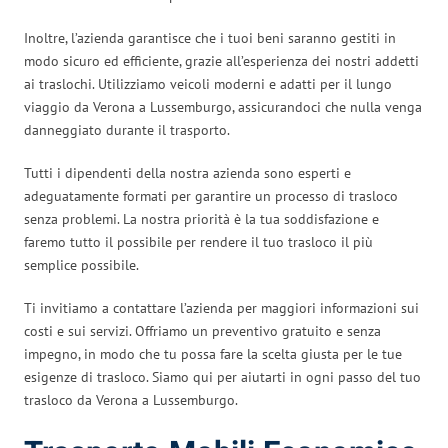
Inoltre, l’azienda garantisce che i tuoi beni saranno gestiti in
modo sicuro ed efficiente, grazie all’esperienza dei nostri addetti
ai traslochi. Utilizziamo veicoli moderni e adatti per il lungo
viaggio da Verona a Lussemburgo, assicurandoci che nulla venga
danneggiato durante il trasporto.
Tutti i dipendenti della nostra azienda sono esperti e
adeguatamente formati per garantire un processo di trasloco
senza problemi. La nostra priorità è la tua soddisfazione e
faremo tutto il possibile per rendere il tuo trasloco il più
semplice possibile.
Ti invitiamo a contattare l’azienda per maggiori informazioni sui
costi e sui servizi. Offriamo un preventivo gratuito e senza
impegno, in modo che tu possa fare la scelta giusta per le tue
esigenze di trasloco. Siamo qui per aiutarti in ogni passo del tuo
trasloco da Verona a Lussemburgo.