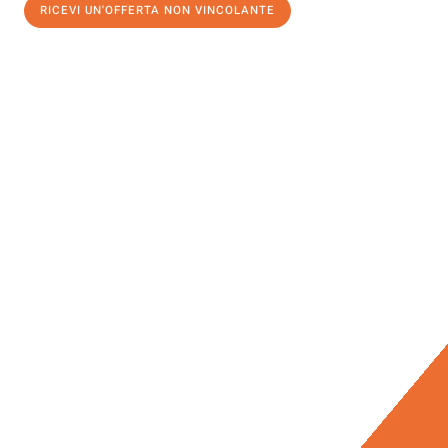
RICEVI UN'OFFERTA NON VINCOLANTE