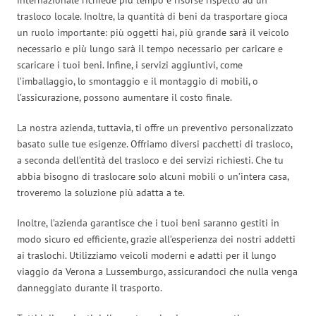
trasloco locale. Inoltre, la quantità di beni da trasportare gioca
un ruolo importante: più oggetti hai, più grande sarà il veicolo
necessario e più lungo sarà il tempo necessario per caricare e
scaricare i tuoi beni. Infine, i servizi aggiuntivi, come
l’imballaggio, lo smontaggio e il montaggio di mobili, o
l’assicurazione, possono aumentare il costo finale.
La nostra azienda, tuttavia, ti offre un preventivo personalizzato
basato sulle tue esigenze. Offriamo diversi pacchetti di trasloco,
a seconda dell’entità del trasloco e dei servizi richiesti. Che tu
abbia bisogno di traslocare solo alcuni mobili o un’intera casa,
troveremo la soluzione più adatta a te.
Inoltre, l’azienda garantisce che i tuoi beni saranno gestiti in
modo sicuro ed efficiente, grazie all’esperienza dei nostri addetti
ai traslochi. Utilizziamo veicoli moderni e adatti per il lungo
viaggio da Verona a Lussemburgo, assicurandoci che nulla venga
danneggiato durante il trasporto.