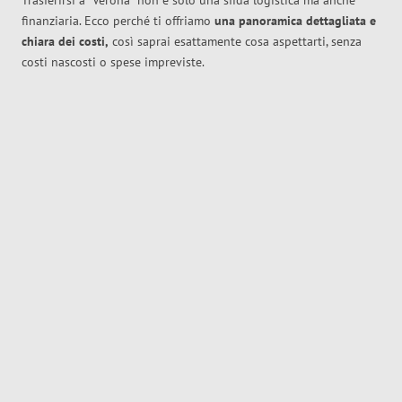
Trasferirsi a
Verona
non è solo una sfida logistica ma anche
finanziaria. Ecco perché ti offriamo
una panoramica dettagliata e
chiara dei costi,
così saprai esattamente cosa aspettarti, senza
costi nascosti o spese impreviste.