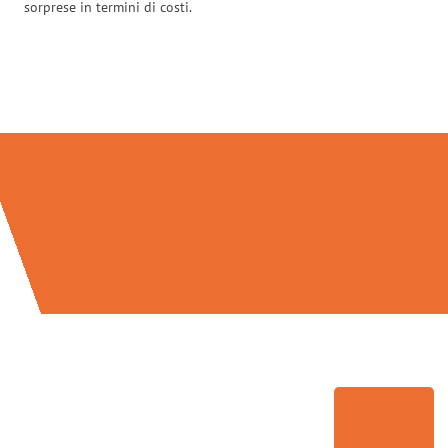
sorprese in termini di costi.
Traslochi Verona in numeri: