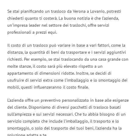
Se stai pianificando un trasloco da Verona a Lovanio, potresti
chiederti quanto ti costerà. La buona notizia è che l’azienda,
un’impresa leader nel settore dei traslochi, offre servizi
professionali a prezzi equi.
Il costo di un trasloco può variare in base a vari fattori, come la
distanza, la quantità di beni da trasportare e i servizi aggiuntivi
richiesti. Per esempio, se stai traslocando da una casa grande con
molte stanze, il costo sarà più elevato rispetto a un
appartamento di dimensioni ridotte. Inoltre, se decidi di
usufruire di servizi extra come l’imballaggio e lo smontaggio dei
mobili, questi influenzeranno il costo finale.
L’azienda offre un preventivo personalizzato in base alle esigenze
del cliente. Disponiamo di diversi pacchetti di trasloco basati
sull’ampiezza e sui servizi necessari. Che tu abbia bisogno di un
servizio completo che include l’imballaggio, il trasporto e lo
smontaggio, o solo del trasporto dei tuoi beni, l’azienda ha la
soluzione adatta a te.