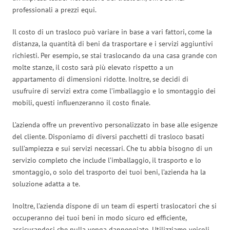
professionali a prezzi equi.
Il costo di un trasloco può variare in base a vari fattori, come la
distanza, la quantità di beni da trasportare e i servizi aggiuntivi
richiesti. Per esempio, se stai traslocando da una casa grande con
molte stanze, il costo sarà più elevato rispetto a un
appartamento di dimensioni ridotte. Inoltre, se decidi di
usufruire di servizi extra come l’imballaggio e lo smontaggio dei
mobili, questi influenzeranno il costo finale.
L’azienda offre un preventivo personalizzato in base alle esigenze
del cliente. Disponiamo di diversi pacchetti di trasloco basati
sull’ampiezza e sui servizi necessari. Che tu abbia bisogno di un
servizio completo che include l’imballaggio, il trasporto e lo
smontaggio, o solo del trasporto dei tuoi beni, l’azienda ha la
soluzione adatta a te.
Inoltre, l’azienda dispone di un team di esperti traslocatori che si
occuperanno dei tuoi beni in modo sicuro ed efficiente,
assicurandosi che nulla venga danneggiato. Utilizziamo veicoli