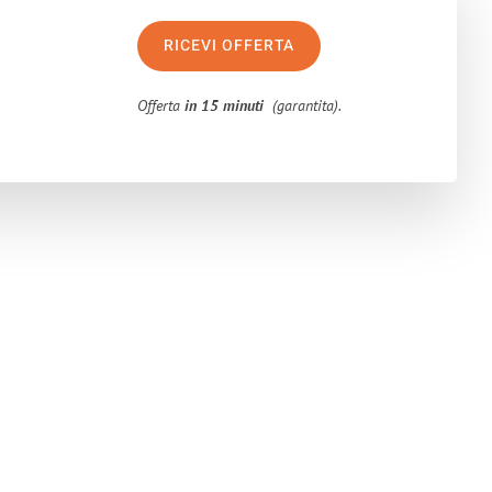
RICEVI OFFERTA
Offerta
in 15 minuti
(garantita).