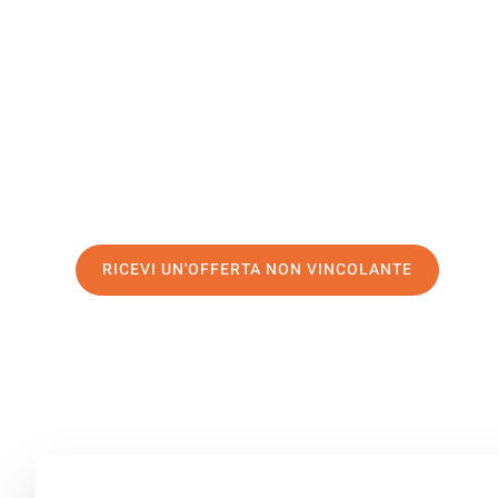
Kallithea
Il tuo trasloco Verona Kallithea può essere così facile! 
servizio di prima classe
e assicurati i
migliori prezzi in
Richiedo ora la tua offerta personalizzata e fai il prim
trasloco senza stress a Kallithea
RICEVI UN'OFFERTA NON VINCOLANTE
100% non vincolante – Risposta garantita entro 15 minuti.